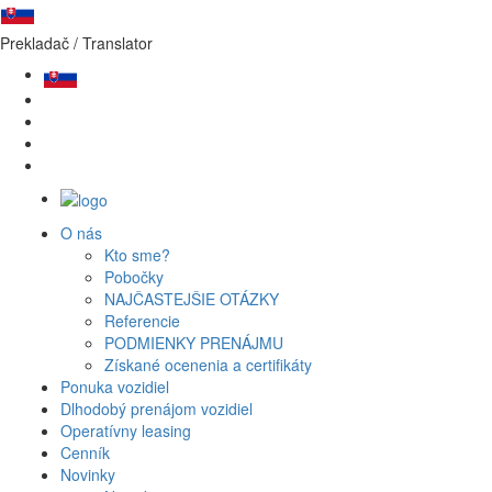
Prekladač / Translator
O nás
Kto sme?
Pobočky
NAJČASTEJŠIE OTÁZKY
Rezervuj si svoje auto v
Referencie
PODMIENKY PRENÁJMU
celom SR a zahraničí.
Získané ocenenia a certifikáty
Ponuka vozidiel
Autopožičovňa
Mk Car s.r.o
patrí medzi
najväčšie
a
Dlhodobý prenájom vozidiel
najprofesionálnejšie
autopožičovne na Slovensku.
Operatívny leasing
V súčasnosti máme k dispozícií 150 vozidiel na prenájom.
Cenník
Novinky
Vyhľadávať