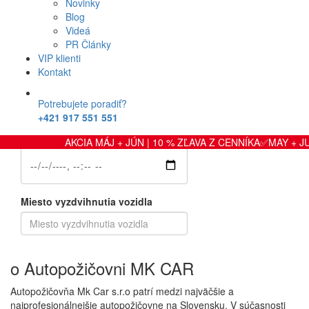
Novinky
Blog
Kategória vozidla
Hľadať
Videá
PR Články
VIP klienti
Dátum od
Kontakt
Potrebujete poradiť?
+421 917 551 551
Dátum do
AKCIA MÁJ + JÚN | 10 % ZĽAVA Z CENNÍKA✅MAY + JUN
Miesto vyzdvihnutia vozidla
o
Autopožičovni
MK CAR
Autopožičovňa Mk Car s.r.o patrí medzi najväčšie a
najprofesionálnejšie autopožičovne na Slovensku. V súčasnosti