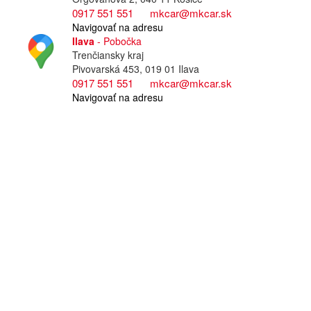
0917 551 551
mkcar@mkcar.sk
Navigovať na adresu
Ilava
- Pobočka
Trenčiansky kraj
Pivovarská 453, 019 01 Ilava
0917 551 551
mkcar@mkcar.sk
Navigovať na adresu