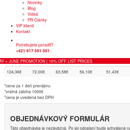
Novinky
Blog
Výbava
Videá
PR Články
Výbava: navigačný systém, cúvacia kamera, automatická klimatizácia
VIP klienti
elektrické ovládanie predných a zadných okien, autorádio s MP3, na
Kontakt
Prevodovka
:
Automat
Karoséria
:
5-dvero
Potrebujete poradiť?
Cenník prenájmu
+421 917 551 551
1 deň
2-3 dni
4-7 dní
8-11 dní
12-14 dní
+ JUNE PROMOTION | 10% OFF LIST PRICES
124,36€
72,00€
63,58€
56,10€
51,43€
*
cena za 1 deň prenájmu
*
vratná záloha 1000€
*
cena je uvedená bez DPH
OBJEDNÁVKOVÝ FORMULÁR
Táto objednávka je nezáväzná. Po jej odoslaní bude schválená n