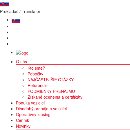
Prekladač / Translator
O nás
Kto sme?
Pobočky
Domov
NAJČASTEJŠIE OTÁZKY
Ponuka vozidiel
Referencie
PODMIENKY PRENÁJMU
Mercedes-Benz GLE 350d 
Získané ocenenia a certifikáty
Ponuka vozidiel
Dlhodobý prenájom vozidiel
Kategória:
SÚV
Operatívny leasing
Cenník
Novinky
zobraziť fotografie