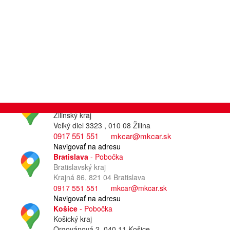
NENAŠLI STE ODPOVEĎ NA SVOJU OTÁZKU?
Potom nás neváhajte kontaktovať telefonicky alebo e-mailom na
mkcar@mkcar.sk
.
NAŠE SOCIÁLNE SIETE
Žilina
- Centrála
Žilinský kraj
Veľký diel 3323 , 010 08 Žilina
0917 551 551
mkcar@mkcar.sk
Navigovať na adresu
Bratislava
- Pobočka
Bratislavský kraj
Krajná 86, 821 04 Bratislava
0917 551 551
mkcar@mkcar.sk
Navigovať na adresu
Košice
- Pobočka
Košický kraj
Orgovánová 2, 040 11 Košice