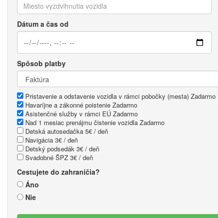
Dátum a čas od
Spôsob platby
Pristavenie a odstavenie vozidla v rámci pobočky (mesta)
Zadarmo
Havaríjne a zákonné poistenie
Zadarmo
Asistenčné služby v rámci EÚ
Zadarmo
Nad 1 mesiac prenájmu čistenie vozidla
Zadarmo
Detská autosedačka
5€ / deň
Navigácia
3€ / deň
Detský podsedák
3€ / deň
Svadobné ŠPZ
3€ / deň
Cestujete do zahraničia?
Áno
Nie