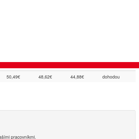
, ABS, ASR, ESP, posilovač riadenia, alarm, centrálne zamykanie,
vigácia, lakťová opierka, USB, adaptívny tempomat
vé
Palivo
:
Diesel
15-20 dní
21-25 dní
26-30 dní
nad 31 dní
50,49€
48,62€
44,88€
dohodou
ašími pracovníkmi.