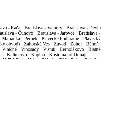
lava - Rača
lava - Rača
Bratislava - Vajnory
Bratislava - Vajnory
Bratislava - Devín
Bratislava - Devín
atislava - Čunovo
atislava - Čunovo
Bratislava - Jarovce
Bratislava - Jarovce
Bratislava -
Bratislava -
Marianka
Marianka
Pernek
Pernek
Plavecké Podhradie
Plavecké Podhradie
Plavecký
Plavecký
ský obvod)
ský obvod)
Záhorská Ves
Záhorská Ves
Závod
Závod
Zohor
Zohor
Báhoň
Báhoň
Viničné
Viničné
Vinosady
Vinosady
Vištuk
Vištuk
Bernolákovo
Bernolákovo
Blatné
Blatné
ji
ji
Kalinkovo
Kalinkovo
Kaplna
Kaplna
Kostolná pri Dunaji
Kostolná pri Dunaji
Veľký Biel
Veľký Biel
Vlky
Vlky
Zálesie
Zálesie
Báč
Báč
Baka
Baka
Baloň
Baloň
tál
tál
Dunajská Streda
Dunajská Streda
Dunajský Klátov
Dunajský Klátov
Gabčíkovo
Gabčíkovo
ráľovičove Kračany
ráľovičove Kračany
Kútniky
Kútniky
Kvetoslavov
Kvetoslavov
hrady
hrady
Okoč
Okoč
Oľdza
Oľdza
Orechová Potôň
Orechová Potôň
Padáň
Padáň
rove
rove
Veľká Paka
Veľká Paka
Veľké Blahovo
Veľké Blahovo
Veľké Dvorníky
Veľké Dvorníky
né Saliby
né Saliby
Dolný Chotár
Dolný Chotár
Galanta
Galanta
Gáň
Gáň
Horné
Horné
reď
reď
Sládkovičovo
Sládkovičovo
Šalgočka
Šalgočka
Šintava
Šintava
Šoporňa
Šoporňa
 Sady
 Sady
Bojničky
Bojničky
Červeník
Červeník
Dolné Otrokovce
Dolné Otrokovce
Dolné
Dolné
Leopoldov
Leopoldov
Madunice
Madunice
Merašice
Merašice
Pastuchov
Pastuchov
Dubovany
Dubovany
Ducové
Ducové
Hubina
Hubina
Chtelnica
Chtelnica
Kočín -
Kočín -
Šterusy
Šterusy
Trebatice
Trebatice
Veľké Kostoľany
Veľké Kostoľany
Veľké
Veľké
od Vrátnom
od Vrátnom
Jablonica
Jablonica
Koválov
Koválov
Kuklov
Kuklov
Kúty
Kúty
Senica
Senica
Smolinské
Smolinské
Smrdáky
Smrdáky
Sobotište
Sobotište
Šajdíkove
Šajdíkove
Mokrý Háj
Mokrý Háj
Oreské
Oreské
Petrova Ves
Petrova Ves
Popudinské
Popudinské