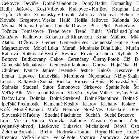
Čekovce
Čekovce
Devičie
Devičie
Dolné Mladonice
Dolné Mladonice
Dolný Badín
Dolný Badín
Domaníky
Domaníky
D
D
Badín
Badín
Jalšovík
Jalšovík
Kozí Vrbovok
Kozí Vrbovok
Kráľovce - Krnišov
Kráľovce - Krnišov
Krupina
Krupina
La
La
Trpín
Trpín
Uňatín
Uňatín
Zemiansky Vrbovok
Zemiansky Vrbovok
Žibritov
Žibritov
Ábelová
Ábelová
Belina
Belina
Kováče
Kováče
Gregorova Vieska
Gregorova Vieska
Halič
Halič
Holiša
Holiša
Jelšovec
Jelšovec
Kalonda
Kalonda
Ko
Ko
Mýtna
Mýtna
Nitra nad Ipľom
Nitra nad Ipľom
Panické Dravce
Panické Dravce
Píla
Píla
Pleš
Pleš
Podrečany
Podrečany
Fakturačné údaje
Točnica
Točnica
Tomášovce
Tomášovce
Trebeľovce
Trebeľovce
Trenč
Trenč
Tuhár
Tuhár
Veľká nad Ipľo
Veľká nad Ipľo
Zalužany
Zalužany
Kalinovo
Kalinovo
Kokava nad Rimavicou
Kokava nad Rimavicou
Krná
Krná
Málinec
Málinec
Mlá
Mlá
Pristavenie a odstavenie vozidla v rámci pobočky
Zlatno
Zlatno
Držkovce
Držkovce
Gemer
Gemer
Gemerská Ves
Gemerská Ves
Gemerské Teplice
Gemerské Teplice
Ge
Ge
Havaríjne a zákonné poistenie
Zadarmo
Magnezitovce
Magnezitovce
Mokrá Lúka
Mokrá Lúka
Muráň
Muráň
Muránska Dlhá Lúka
Muránska Dlhá Lúka
Murán
Murán
Ratková
Ratková
Ratkovské Bystré
Ratkovské Bystré
Revúca
Revúca
Revúcka Lehota
Revúcka Lehota
Rybník
Rybník
S
S
Asistenčné služby v rámci EÚ
Zadarmo
Bottovo
Bottovo
Budikovany
Budikovany
Cakov
Cakov
Čerenčany
Čerenčany
Čierny Potok
Čierny Potok
Číž
Číž
D
D
Nad 1 mesiac prenájmu čistenie vozidla
Zadarmo
Gemerské Michalovce
Gemerské Michalovce
Gemerský Jablonec
Gemerský Jablonec
Gortva
Gortva
Hajnáčka
Hajnáčka
Hn
Hn
Detská autosedačka
5€ / deň
Chrámec
Chrámec
Ivanice
Ivanice
Janice
Janice
Jesenské
Jesenské
Jestice
Jestice
Kaloša
Kaloša
Kesovce
Kesovce
K
K
Lenka
Lenka
Lipovec
Lipovec
Lukovištia
Lukovištia
Martinová
Martinová
Neporadza
Neporadza
Nižný Skáln
Nižný Skáln
Navigácia
3€ / deň
Lehota
Lehota
Ratkovská Suchá
Ratkovská Suchá
Riečka
Riečka
Rimavská Baňa
Rimavská Baňa
Rimavská Seč
Rimavská Seč
Detský podsedák
3€ / deň
Stránska
Stránska
Studená
Studená
Sútor
Sútor
Šimonovce
Šimonovce
Širkovce
Širkovce
Španie Pole
Španie Pole
Št
Št
Svadobné ŠPZ
3€ / deň
Veľký Blh
Veľký Blh
Vieska nad Blhom
Vieska nad Blhom
Vlkyňa
Vlkyňa
Vyšné Valice
Vyšné Valice
Vyšný Skál
Vyšný Skál
Dačov Lom
Dačov Lom
Dolinka
Dolinka
Dolná Strehová
Dolná Strehová
Dolné Plachtince
Dolné Plachtince
Dolné S
Dolné S
Cestujete do zahraničia?
Ipeľské Predmostie
Ipeľské Predmostie
Kamenné Kosihy
Kamenné Kosihy
Kiarov
Kiarov
Kleňany
Kleňany
Koláre
Koláre
Áno
Krtíš
Krtíš
Modrý Kameň
Modrý Kameň
Muľa
Muľa
Nenince
Nenince
Nová Ves
Nová Ves
Obeckov
Obeckov
Olov
Olov
Nie
Slovenské Kľačany
Slovenské Kľačany
Stredné Plachtince
Stredné Plachtince
Sucháň
Sucháň
Suché Brezovo
Suché Brezovo
Lom
Lom
Vieska
Vieska
Vinica
Vinica
Vrbovka
Vrbovka
Záhorce
Záhorce
Závada
Závada
Zombor
Zombor
Želo
Želo
Všetky krajiny, ktoré sa chystáte navštíviť
(vojenský obvod)
(vojenský obvod)
Lieskovec
Lieskovec
Lukavica
Lukavica
Michalková
Michalková
Očová
Očová
Ost
Ost
Železná Breznica
Železná Breznica
Brehy
Brehy
Hodruša - Hámre
Hodruša - Hámre
Horné Hámre
Horné Hámre
Hrabi
Hrabi
Breznica
Breznica
Veľká Lehota
Veľká Lehota
Veľké Pole
Veľké Pole
Voznica
Voznica
Žarnovica
Žarnovica
Župko
Župko