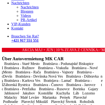
Nachrichten
Suche
Nachrichten
Bloggen
Fahrzeugkategorie
Videos
PR-Artikel
Stammen aus
VIP-Kunden
Kontakt
Datum bis
Brauchen Sie Rat?
+421 917 551 551
Abholort des Fahrzeugs
Suche
AKCIA MÁJ + JÚN | 10 % ZĽAVA Z CENNÍKA✅MAY 
Über
Autovermietung
MK CAR
Bratislava - Staré Mesto
Bratislava - Podunajské Biskupice
Die Autovermietung Mk Car s.r.o ist eine der größten und
Bratislava - Ružinov
Bratislava - Vrakuňa
Bratislava - Nové
professionellsten Autovermietungen in der Slowakei. Wir haben
Mesto
Bratislava - Rača
Bratislava - Vajnory
Bratislava -
derzeit 150 Mietfahrzeuge zur Verfügung. Wir arbeiten mit fast allen
Devín
Bratislava - Devínska Nová Ves
Bratislava - Dúbravka
großen Unternehmen in der Slowakischen Republik zusammen. Die
Bratislava - Karlova Ves
Bratislava - Lamač
Bratislava -
Dienstleistungen unserer Autovermietung sind auf die Zufriedenheit
Záhorská Bystrica
Bratislava - Čunovo
Bratislava - Jarovce
des Kunden zugeschnitten.
Bratislava - Petržalka
Bratislava - Rusovce
Borinka
Gajary
Jablonové
Jakubov
Kostolište
Kuchyňa
Láb
Lozorno
Malacky
Malé Leváre
Marianka
Pernek
Plavecké
Podhradie
Plavecký Mikuláš
Plavecký Štvrtok
Rohožník