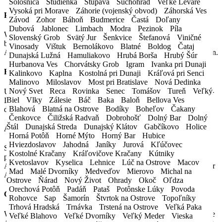
Sološnica
Studienka
Stupava
Suchohrad
Veľké Leváre
Vysoká pri Morave
Záhorie (vojenský obvod)
Záhorská Ves
PARKPLATZ
Závod
Zohor
Báhoň
Budmerice
Častá
Doľany
Dubová
Jablonec
Limbach
Modra
Pezinok
Píla
Wir erweitern ständig unsere Mietwagenflotte mit neuen, qualitativ
Slovenský Grob
Svätý Jur
Šenkvice
Štefanová
Viničné
besseren Fahrzeugen. Sie können alle Fahrzeuge unserer
Vinosady
Vištuk
Bernolákovo
Blatné
Boldog
Čataj
Autovermietung anzeigen, indem Sie auf Fahrzeugübersicht klicken.
Dunajská Lužná
Hamuliakovo
Hrubá Borša
Hrubý Šúr
Hurbanova Ves
Chorvátsky Grob
Igram
Ivanka pri Dunaji
FAHRZEUGQUALITÄT
Kalinkovo
Kaplna
Kostolná pri Dunaji
Kráľová pri Senci
Malinovo
Miloslavov
Most pri Bratislave
Nová Dedinka
Nový Svet
Reca
Rovinka
Senec
Tomášov
Tureň
Veľký
Unsere Fahrzeuge werden regelmäßigen Inspektionen und Service-
Biel
Vlky
Zálesie
Báč
Baka
Baloň
Bellova Ves
Inspektionen unterzogen, um Ihre Sicherheit zu gewährleisten und
Blahová
Blatná na Ostrove
Bodíky
Boheľov
Čakany
die Ausfallraten auf ein Minimum zu reduzieren.
Čenkovce
Čiližská Radvaň
Dobrohošť
Dolný Bar
Dolný
Štál
Dunajská Streda
Dunajský Klátov
Gabčíkovo
Holice
AUTOIMPORT
Horná Potôň
Horné Mýto
Horný Bar
Hubice
Hviezdoslavov
Jahodná
Janíky
Jurová
Kľúčovec
Sie haben viel Verantwortung und können das bestellte Auto nicht
Kostolné Kračany
Kráľovičove Kračany
Kútniky
persönlich bei unserer Autovermietung abholen? Unsere
Kvetoslavov
Kyselica
Lehnice
Lúč na Ostrove
Macov
Autovermietung bringt und bringt das Auto KOSTENLOS zu Ihrer
Mad
Malé Dvorníky
Medveďov
Mierovo
Michal na
Adresse!
Ostrove
Ňárad
Nový Život
Ohrady
Okoč
Oľdza
Orechová Potôň
Padáň
Pataš
Potônske Lúky
Povoda
GARANTIEN
Rohovce
Sap
Šamorín
Štvrtok na Ostrove
Topoľníky
Trhová Hradská
Trnávka
Trstená na Ostrove
Veľká Paka
Wir bieten eine 100% Zustandsgarantie des Fahrzeugs, slowakische
Veľké Blahovo
Veľké Dvorníky
Veľký Meder
Vieska