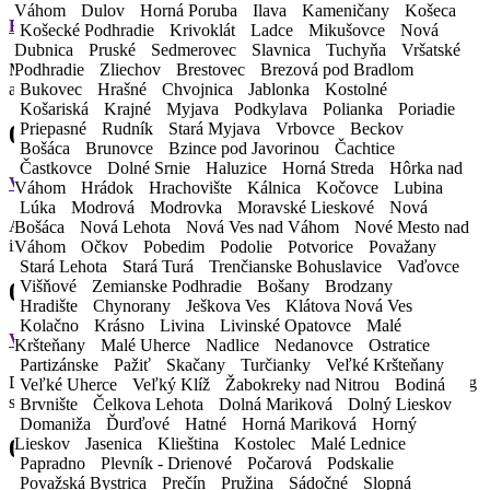
Váhom
Dulov
Horná Poruba
Ilava
Kameničany
Košeca
Flexibler Fuhrpark
Košecké Podhradie
Krivoklát
Ladce
Mikušovce
Nová
Dubnica
Pruské
Sedmerovec
Slavnica
Tuchyňa
Vršatské
Möglichkeit eines Ersatzfahrzeugs jederzeit und überall. Wir
Podhradie
Zliechov
Brestovec
Brezová pod Bradlom
arrangieren den gesamten Ablauf für Sie.
Bukovec
Hrašné
Chvojnica
Jablonka
Kostolné
Košariská
Krajné
Myjava
Podkylava
Polianka
Poriadie
Priepasné
Rudník
Stará Myjava
Vrbovce
Beckov
04.
Bošáca
Brunovce
Bzince pod Javorinou
Čachtice
Častkovce
Dolné Srnie
Haluzice
Horná Streda
Hôrka nad
Vignette
Váhom
Hrádok
Hrachovište
Kálnica
Kočovce
Lubina
Lúka
Modrová
Modrovka
Moravské Lieskové
Nová
Autobahnmarke gültig auf dem Gebiet der Slowakischen Republik
Bošáca
Nová Lehota
Nová Ves nad Váhom
Nové Mesto nad
im Mietpreis enthalten.
Váhom
Očkov
Pobedim
Podolie
Potvorice
Považany
Stará Lehota
Stará Turá
Trenčianske Bohuslavice
Vaďovce
Višňové
Zemianske Podhradie
Bošany
Brodzany
05.
Hradište
Chynorany
Ješkova Ves
Klátova Nová Ves
Kolačno
Krásno
Livina
Livinské Opatovce
Malé
Versicherung (PZP und HP)
Kršteňany
Malé Uherce
Nadlice
Nedanovce
Ostratice
Partizánske
Pažiť
Skačany
Turčianky
Veľké Kršteňany
Die obligatorische Vertragsversicherung und die Unfallversicherung
Veľké Uherce
Veľký Klíž
Žabokreky nad Nitrou
Bodiná
sind im Mietpreis enthalten.
Brvnište
Čelkova Lehota
Dolná Mariková
Dolný Lieskov
Domaniža
Ďurďové
Hatné
Horná Mariková
Horný
Lieskov
Jasenica
Klieština
Kostolec
Malé Lednice
06.
Papradno
Plevník - Drienové
Počarová
Podskalie
Považská Bystrica
Prečín
Pružina
Sádočné
Slopná