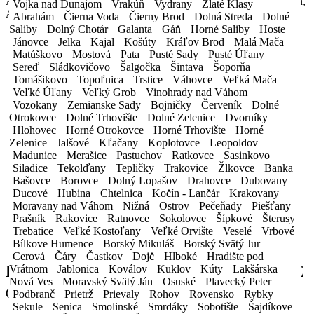
Autobahnmarke, Fahrzeugversicherung in der Europäischen Union,
Vojka nad Dunajom
Vrakúň
Vydrany
Zlaté Klasy
Assistenzdienste, Saisonüberholung.
Abrahám
Čierna Voda
Čierny Brod
Dolná Streda
Dolné
Saliby
Dolný Chotár
Galanta
Gáň
Horné Saliby
Hoste
Jánovce
Jelka
Kajal
Košúty
Kráľov Brod
Malá Mača
Matúškovo
Mostová
Pata
Pusté Sady
Pusté Úľany
Sereď
Sládkovičovo
Šalgočka
Šintava
Šoporňa
Tomášikovo
Topoľnica
Trstice
Váhovce
Veľká Mača
Veľké Úľany
Veľký Grob
Vinohrady nad Váhom
Vozokany
Zemianske Sady
Bojničky
Červeník
Dolné
Otrokovce
Dolné Trhovište
Dolné Zelenice
Dvorníky
Hlohovec
Horné Otrokovce
Horné Trhovište
Horné
@ MK CAR S.R.O. AUTOPOŽIČOVŇA
Zelenice
Jalšové
Kľačany
Koplotovce
Leopoldov
Madunice
Merašice
Pastuchov
Ratkovce
Sasinkovo
Siladice
Tekolďany
Tepličky
Trakovice
Žlkovce
Banka
Bašovce
Borovce
Dolný Lopašov
Drahovce
Dubovany
@MKCAR_POZICAJSIMA
Ducové
Hubina
Chtelnica
Kočín - Lančár
Krakovany
Moravany nad Váhom
Nižná
Ostrov
Pečeňady
Piešťany
Prašník
Rakovice
Ratnovce
Sokolovce
Šípkové
Šterusy
Trebatice
Veľké Kostoľany
Veľké Orvište
Veselé
Vrbové
@MKCAR - AUTOPOŽIČOVŇA
Bílkove Humence
Borský Mikuláš
Borský Svätý Jur
Cerová
Čáry
Častkov
Dojč
Hlboké
Hradište pod
LANGFRISTIG
MIETEN
FAHRZEUGE
Vrátnom
Jablonica
Koválov
Kuklov
Kúty
Lakšárska
Nová Ves
Moravský Svätý Ján
Osuské
Plavecký Peter
(Miete für mehr als 30 Tage)
Podbranč
Prietrž
Prievaly
Rohov
Rovensko
Rybky
Sekule
Senica
Smolinské
Smrdáky
Sobotište
Šajdíkove