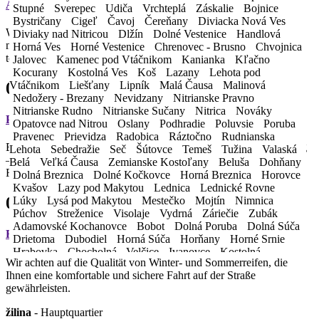
Assistenzleistungen
Stupné
Sverepec
Udiča
Vrchteplá
Záskalie
Bojnice
Bystričany
Cigeľ
Čavoj
Čereňany
Diviacka Nová Ves
Wir sind für Sie 24 Stunden online unter der E-Mail-Adresse
Diviaky nad Nitricou
Dlžín
Dolné Vestenice
Handlová
mkcar@mkcar.sk oder telefonisch unter
Horná Ves
Horné Vestenice
Chrenovec - Brusno
Chvojnica
tel. nein. 0911 551 551.
Jalovec
Kamenec pod Vtáčnikom
Kanianka
Kľačno
Kocurany
Kostolná Ves
Koš
Lazany
Lehota pod
07.
Vtáčnikom
Liešťany
Lipník
Malá Čausa
Malinová
Nedožery - Brezany
Nevidzany
Nitrianske Pravno
Nitrianske Rudno
Nitrianske Sučany
Nitrica
Nováky
Persönlicher Berater
Opatovce nad Nitrou
Oslany
Podhradie
Poluvsie
Poruba
Pravenec
Prievidza
Radobica
Ráztočno
Rudnianska
Ein persönlicher Telefonberater steht Ihnen jederzeit zur Verfügung
Lehota
Sebedražie
Seč
Šútovce
Temeš
Tužina
Valaská
– er beantwortet alle Ihre Fragen rund um die Nutzung des
Belá
Veľká Čausa
Zemianske Kostoľany
Beluša
Dohňany
Fahrzeugs.
Dolná Breznica
Dolné Kočkovce
Horná Breznica
Horovce
Kvašov
Lazy pod Makytou
Lednica
Lednické Rovne
08.
Lúky
Lysá pod Makytou
Mestečko
Mojtín
Nimnica
Púchov
Streženice
Visolaje
Vydrná
Záriečie
Zubák
Adamovské Kochanovce
Bobot
Dolná Poruba
Dolná Súča
Reifen
Drietoma
Dubodiel
Horná Súča
Horňany
Horné Srnie
Hrabovka
Chocholná - Velčice
Ivanovce
Kostolná -
Wir achten auf die Qualität von Winter- und Sommerreifen, die
Záriečie
Krivosúd - Bodovka
Melčice - Lieskové
Mníchova
Ihnen eine komfortable und sichere Fahrt auf der Straße
Lehota
Motešice
Nemšová
Neporadza
Omšenie
gewährleisten.
Opatovce
Petrova Lehota
Selec
Skalka nad Váhom
Soblahov
Svinná
Štvrtok
Trenčianska Teplá
Trenčianska
žilina
- Hauptquartier
Turná
Trenčianske Jastrabie
Trenčianske Mitice
Trenčianske