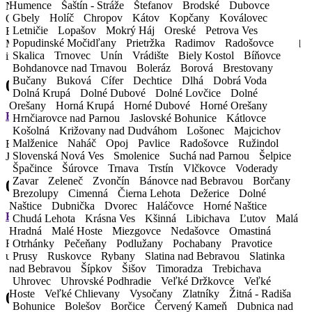
Humence
Šaštín - Stráže
Štefanov
Brodské
Dubovce
Nutzen Sie unser Auto 365 Tage im Jahr ohne Einschränkungen.
Gbely
Holíč
Chropov
Kátov
Kopčany
Koválovec
Optimieren Sie Ihren Tagesablauf! Der Umzug an den
Letničie
Lopašov
Mokrý Háj
Oreské
Petrova Ves
Bestimmungsort kann durch die Nutzung eines langfristigen
Popudinské Močidľany
Prietržka
Radimov
Radošovce
Mietvertrags schnell und flexibel erfolgen. Sparen Sie Ihre Zeit und
Skalica
Trnovec
Unín
Vrádište
Biely Kostol
Bíňovce
investieren Sie sie in die Erfüllung Ihrer Träume.
Bohdanovce nad Trnavou
Boleráz
Borová
Brestovany
Bučany
Buková
Cífer
Dechtice
Dlhá
Dobrá Voda
01.
Dolná Krupá
Dolné Dubové
Dolné Lovčice
Dolné
Orešany
Horná Krupá
Horné Dubové
Horné Orešany
Herabgesetzter Preis
Hrnčiarovce nad Parnou
Jaslovské Bohunice
Kátlovce
Košolná
Križovany nad Dudváhom
Lošonec
Majcichov
Malženice
Naháč
Opoj
Pavlice
Radošovce
Ružindol
Ein besserer Preis, der auf Sie zugeschnitten ist.
Slovenská Nová Ves
Smolenice
Suchá nad Parnou
Šelpice
Je länger die Miete, desto mehr Geld sparen Sie.
Špačince
Šúrovce
Trnava
Trstín
Vlčkovce
Voderady
Zavar
Zeleneč
Zvončín
Bánovce nad Bebravou
Borčany
02.
Brezolupy
Cimenná
Čierna Lehota
Dežerice
Dolné
Naštice
Dubnička
Dvorec
Haláčovce
Horné Naštice
Regelmäßiger Dienst
Chudá Lehota
Krásna Ves
Kšinná
Libichava
Ľutov
Malá
Hradná
Malé Hoste
Miezgovce
Nedašovce
Omastiná
Regelmäßiger Fahrzeugservice jeden Monat. Ihre Sicherheit ist
Otrhánky
Pečeňany
Podlužany
Pochabany
Pravotice
unsere Priorität.
Prusy
Ruskovce
Rybany
Slatina nad Bebravou
Slatinka
nad Bebravou
Šípkov
Šišov
Timoradza
Trebichava
Uhrovec
Uhrovské Podhradie
Veľké Držkovce
Veľké
Hoste
Veľké Chlievany
Vysočany
Zlatníky
Žitná - Radiša
03.
Bohunice
Bolešov
Borčice
Červený Kameň
Dubnica nad