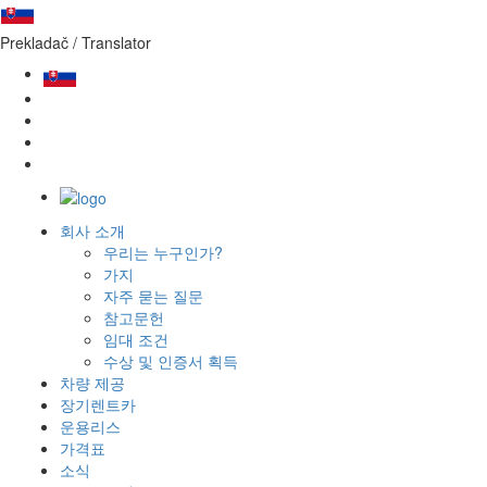
Prekladač / Translator
회사 소개
우리는 누구인가?
가지
자주 묻는 질문
슬로바키아 전역과 해외에서 차
참고문헌
임대 조건
량을 예약하세요.
수상 및 인증서 획득
차량 제공
자동차 임대
Mk Car s.r.o
에 속하다
가장 큰
그리고
가장 전문적인
장기렌트카
슬로바키아에서 자동차 렌탈
운용리스
현재 당사는 150대의 차량을 임대할 수 있습니다.
가격표
소식
검색