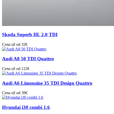
Skoda Superb III. 2.0 TDI
Cena už od 32€
Audi A8 50 TDI Quattro
Cena už od 122€
Audi A6 Limousine 35 TDI Design Quattro
Cena už od 39€
Hyundai i30 combi 1.6