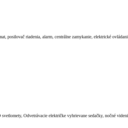
t, posilovač riadenia, alarm, centrálne zamykanie, elektrické ovládan
tlomety, Odvetrávacie električke vyhrievane sedačky, nočné videnie,