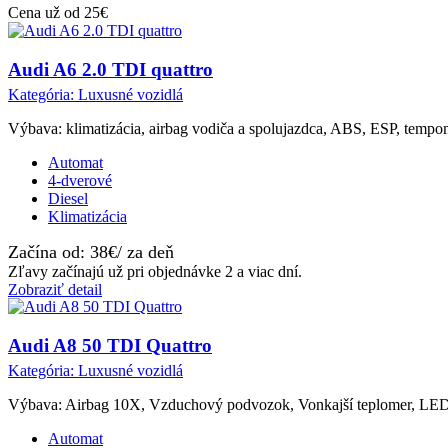
Cena už od 25€
Audi A6 2.0 TDI quattro
Kategória: Luxusné vozidlá
Výbava: klimatizácia, airbag vodiča a spolujazdca, ABS, ESP, tempoma
Automat
4-dverové
Diesel
Klimatizácia
Začína od: 38€/ za deň
Zľavy začínajú už pri objednávke 2 a viac dní.
Zobraziť detail
Audi A8 50 TDI Quattro
Kategória: Luxusné vozidlá
Výbava: Airbag 10X, Vzduchový podvozok, Vonkajší teplomer, LED sve
Automat