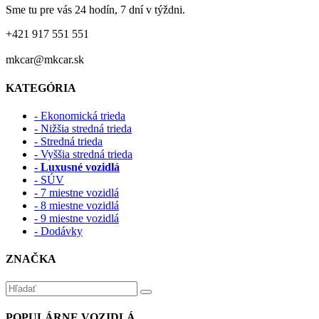
Sme tu pre vás 24 hodín, 7 dní v týždni.
+421 917 551 551
mkcar@mkcar.sk
KATEGÓRIA
- Ekonomická trieda
- Nižšia stredná trieda
- Stredná trieda
- Vyššia stredná trieda
- Luxusné vozidlá
- SÚV
- 7 miestne vozidlá
- 8 miestne vozidlá
- 9 miestne vozidlá
- Dodávky
ZNAČKA
POPULÁRNE VOZIDLÁ