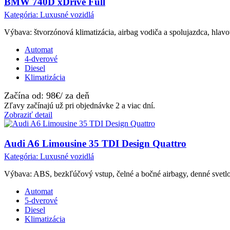
BMW 740D xDrive Full
Kategória: Luxusné vozidlá
Výbava: štvorzónová klimatizácia, airbag vodiča a spolujazdca, hlavo
Automat
4-dverové
Diesel
Klimatizácia
Začína od: 98€/ za deň
Zľavy začínajú už pri objednávke 2 a viac dní.
Zobraziť detail
Audi A6 Limousine 35 TDI Design Quattro
Kategória: Luxusné vozidlá
Výbava: ABS, bezkľúčový vstup, čelné a bočné airbagy, denné svetlomet
Automat
5-dverové
Diesel
Klimatizácia