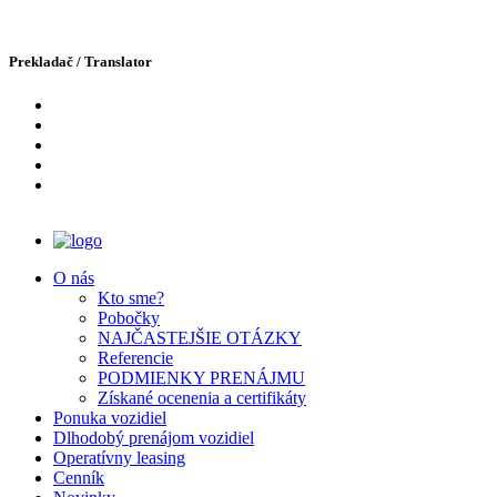
Prekladač / Translator
O nás
Kto sme?
Pobočky
NAJČASTEJŠIE OTÁZKY
Domov
Referencie
Novinky
PODMIENKY PRENÁJMU
Presne tieto fotky nám robia najväčšiu radosť :)
Získané ocenenia a certifikáty
Ponuka vozidiel
24.06.2022
Dlhodobý prenájom vozidiel
Archív 2022
Operatívny leasing
Cenník
Presne tieto fotky nám robia najväčšiu radosť :)