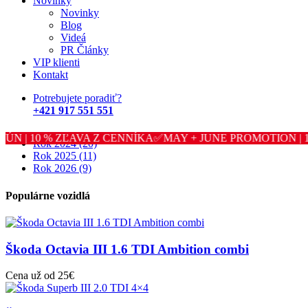
Novinky
Novinky
Presne tieto fotky nám robia najväčšiu radosť :)
Blog
Náš stály klient stavil na luxus, priestrannosť a užíva si dovolenku v
Videá
Chorvátsku vďaka vozidlu Mercedes - Benz GLE.
PR Články
VIP klienti
Kontakt
Archív
Potrebujete poradiť?
+421 917 551 551
Rok 2022
(12)
Rok 2023
(31)
JÚN | 10 % ZĽAVA Z CENNÍKA✅MAY + JUNE PROMOTION | 10
Rok 2024
(20)
Rok 2025
(11)
Rok 2026
(9)
Populárne vozidlá
Škoda Octavia III 1.6 TDI Ambition combi
Cena už od 25€