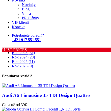
Novinky
FIRMA
Novinky
Blog
Je to životný štýl. Jej vozidlá Vás sprevádzajú všade, sú súčasťou
Videá
Vaších zážitkov a vďaka jej pestrosti výberu môže byť rôznorodý aj
PR Články
Váš program.
VIP klienti
Kontakt
Potrebujete poradiť?
Archív
+421 917 551 551
Rok 2022
(12)
 LIST PRICES
Rok 2023
(31)
Rok 2024
(20)
Rok 2025
(11)
Rok 2026
(9)
Populárne vozidlá
Audi A6 Limousine 35 TDI Design Quattro
Cena už od 39€