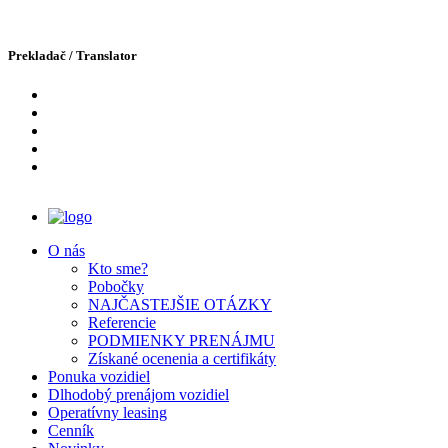
Prekladač / Translator
O nás
Kto sme?
Pobočky
NAJČASTEJŠIE OTÁZKY
Domov
Referencie
Novinky
PODMIENKY PRENÁJMU
AUTOPOŽIČOVŇA MKCAR NIE JE LEN FIRMA
Získané ocenenia a certifikáty
Ponuka vozidiel
06.06.2022
Dlhodobý prenájom vozidiel
Archív 2022
Operatívny leasing
Cenník
AUTOPOŽIČOVŇA MKCAR NIE JE LEN