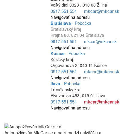
Veľký diel 3323 , 010 08 Žilina
0917 551 551
mkcar@mkcar.sk
Navigovať na adresu
Bratislava
- Pobočka
Bratislavský kraj
Krajná 86, 821 04 Bratislava
0917 551 551
mkcar@mkcar.sk
Navigovať na adresu
Košice
- Pobočka
Košický kraj
Orgovánová 2, 040 11 Košice
0917 551 551
mkcar@mkcar.sk
Navigovať na adresu
Ilava
- Pobočka
Trenčiansky kraj
Pivovarská 453, 019 01 Ilava
0917 551 551
mkcar@mkcar.sk
Navigovať na adresu
Autopožičovňa Mk Car s.r.o patrí medzi najväčšie a