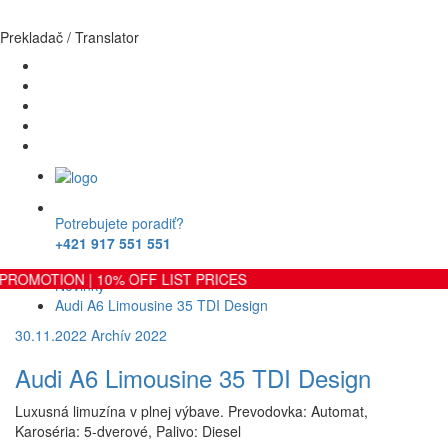
Prekladač / Translator
Potrebujete poradiť?
+421 917 551 551
Domov
PROMOTION | 10% OFF LIST PRICES
Novinky
Audi A6 Limousine 35 TDI Design
30.11.2022
Archív 2022
Audi A6 Limousine 35 TDI Design
Luxusná limuzína v plnej výbave. Prevodovka: Automat,
Karoséria: 5-dverové, Palivo: Diesel