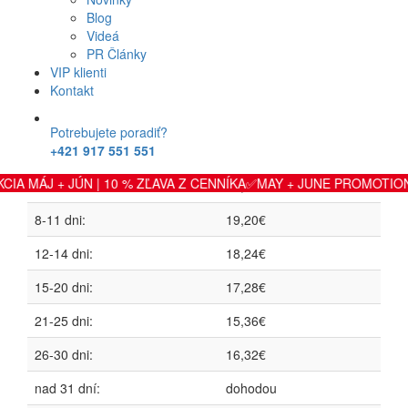
Blog
Ekonomická trieda automobilov
Videá
PR Články
Škoda Fabia 1,2 TSi III combi
VIP klienti
Manuál, Benzín
Kontakt
1 deň:
24,96€
Potrebujete poradiť?
+421 917 551 551
2-3 dni:
22,08€
+ JÚN | 10 % ZĽAVA Z CENNÍKA✅MAY + JUNE PROMOTION | 10% O
4-7 dni:
20,16€
8-11 dni:
19,20€
12-14 dni:
18,24€
15-20 dni:
17,28€
21-25 dni:
15,36€
26-30 dni:
16,32€
nad 31 dní:
dohodou