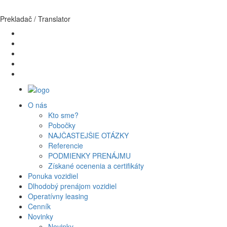
Prekladač / Translator
O nás
Kto sme?
Pobočky
Domov
NAJČASTEJŠIE OTÁZKY
Cenník
Referencie
PODMIENKY PRENÁJMU
CENNÍK
Získané ocenenia a certifikáty
Ponuka vozidiel
Dlhodobý prenájom vozidiel
* Ceny autopožičovne sú uvedené ako denná sadzba bez DPH
Operatívny leasing
23%.
Cenník
S našou autopožičovňou je cena dohodou možná !
Novinky
Novinky