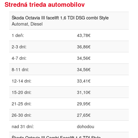
Stredná trieda automobilov
Škoda Octavia III facelift 1,6 TDI DSG combi Style
Automat, Diesel
1 deň:
43,78€
2-3 dni:
36,86€
4-7 dni:
34,56€
8-11 dni:
34,56€
12-14 dni:
33,41€
15-20 dni:
31,10€
21-25 dni:
29,95€
26-30 dni:
27,65€
nad 31 dní:
dohodou
Škoda Octavia III Combi Facelift 1,6 TDI Style