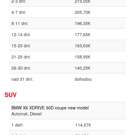
2-3 dni:
215,05€
4-7 dni:
205,70€
8-11 dni:
196,35€
12-14 dni:
177,65€
15-20 dni:
163,63€
21-25 dni:
158,95€
26-30 dni:
140,25€
nad 31 dní:
dohodou
SUV
BMW X6 XDRIVE 30D coupe new model
Automat, Diesel
1 deň:
114,07€