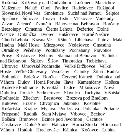
Košolná
Košolná
Križovany nad Dudváhom
Križovany nad Dudváhom
Lošonec
Lošonec
Majcichov
Majcichov
Vozidlo
Malženice
Malženice
Naháč
Naháč
Opoj
Opoj
Pavlice
Pavlice
Radošovce
Radošovce
Ružindol
Ružindol
Slovenská Nová Ves
Slovenská Nová Ves
Smolenice
Smolenice
Suchá nad Parnou
Suchá nad Parnou
Šelpice
Šelpice
KONTAKTNÉ ÚDAJE
Špačince
Špačince
Šúrovce
Šúrovce
Trnava
Trnava
Trstín
Trstín
Vlčkovce
Vlčkovce
Voderady
Voderady
Zavar
Zavar
Zeleneč
Zeleneč
Zvončín
Zvončín
Bánovce nad Bebravou
Bánovce nad Bebravou
Borčany
Borčany
Kontaktná osoba
Brezolupy
Brezolupy
Cimenná
Cimenná
Čierna Lehota
Čierna Lehota
Dežerice
Dežerice
Dolné
Dolné
Naštice
Naštice
Dubnička
Dubnička
Dvorec
Dvorec
Haláčovce
Haláčovce
Horné Naštice
Horné Naštice
IČO
Chudá Lehota
Chudá Lehota
Krásna Ves
Krásna Ves
Kšinná
Kšinná
Libichava
Libichava
Ľutov
Ľutov
Malá
Malá
Trvalý pobyt / Sídlo spoločnosti
Hradná
Hradná
Malé Hoste
Malé Hoste
Miezgovce
Miezgovce
Nedašovce
Nedašovce
Omastiná
Omastiná
Otrhánky
Otrhánky
Pečeňany
Pečeňany
Podlužany
Podlužany
Pochabany
Pochabany
Pravotice
Pravotice
E-mail
Prusy
Prusy
Ruskovce
Ruskovce
Rybany
Rybany
Slatina nad Bebravou
Slatina nad Bebravou
Slatinka
Slatinka
nad Bebravou
nad Bebravou
Šípkov
Šípkov
Šišov
Šišov
Timoradza
Timoradza
Trebichava
Trebichava
Telefón
Uhrovec
Uhrovec
Uhrovské Podhradie
Uhrovské Podhradie
Veľké Držkovce
Veľké Držkovce
Veľké
Veľké
Hoste
Hoste
Veľké Chlievany
Veľké Chlievany
Vysočany
Vysočany
Zlatníky
Zlatníky
Žitná - Radiša
Žitná - Radiša
Vek vodiča
Bohunice
Bohunice
Bolešov
Bolešov
Borčice
Borčice
Červený Kameň
Červený Kameň
Dubnica nad
Dubnica nad
Národnosť
Váhom
Váhom
Dulov
Dulov
Horná Poruba
Horná Poruba
Ilava
Ilava
Kameničany
Kameničany
Košeca
Košeca
Košecké Podhradie
Košecké Podhradie
Krivoklát
Krivoklát
Ladce
Ladce
Mikušovce
Mikušovce
Nová
Nová
DETAIL PRENÁJMU
Dubnica
Dubnica
Pruské
Pruské
Sedmerovec
Sedmerovec
Slavnica
Slavnica
Tuchyňa
Tuchyňa
Vršatské
Vršatské
Podhradie
Podhradie
Zliechov
Zliechov
Brestovec
Brestovec
Brezová pod Bradlom
Brezová pod Bradlom
Miesto vyzdvihnutia vozidla
Bukovec
Bukovec
Hrašné
Hrašné
Chvojnica
Chvojnica
Jablonka
Jablonka
Kostolné
Kostolné
Košariská
Košariská
Krajné
Krajné
Myjava
Myjava
Podkylava
Podkylava
Polianka
Polianka
Poriadie
Poriadie
Miesto odovzdania vozidla
Priepasné
Priepasné
Rudník
Rudník
Stará Myjava
Stará Myjava
Vrbovce
Vrbovce
Beckov
Beckov
Bošáca
Bošáca
Brunovce
Brunovce
Bzince pod Javorinou
Bzince pod Javorinou
Čachtice
Čachtice
Dátum a čas od
Častkovce
Častkovce
Dolné Srnie
Dolné Srnie
Haluzice
Haluzice
Horná Streda
Horná Streda
Hôrka nad
Hôrka nad
Váhom
Váhom
Hrádok
Hrádok
Hrachovište
Hrachovište
Kálnica
Kálnica
Kočovce
Kočovce
Lubina
Lubina