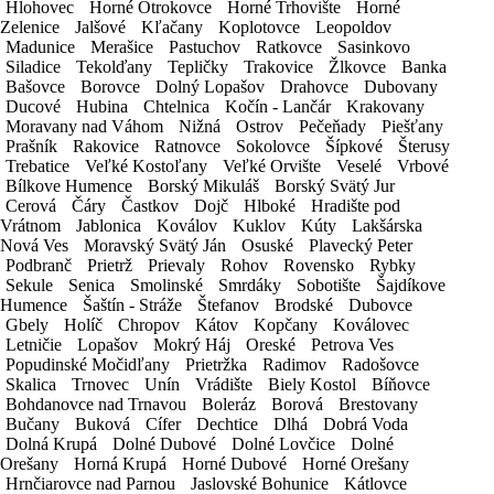
Hlohovec
Hlohovec
Horné Otrokovce
Horné Otrokovce
Horné Trhovište
Horné Trhovište
Horné
Horné
*
cena za 1 deň prenájmu
Zelenice
Zelenice
Jalšové
Jalšové
Kľačany
Kľačany
Koplotovce
Koplotovce
Leopoldov
Leopoldov
*
vratná záloha 330€
Madunice
Madunice
Merašice
Merašice
Pastuchov
Pastuchov
Ratkovce
Ratkovce
Sasinkovo
Sasinkovo
*
cena je uvedená bez DPH
Siladice
Siladice
Tekolďany
Tekolďany
Tepličky
Tepličky
Trakovice
Trakovice
Žlkovce
Žlkovce
Banka
Banka
Bašovce
Bašovce
Borovce
Borovce
Dolný Lopašov
Dolný Lopašov
Drahovce
Drahovce
Dubovany
Dubovany
1 deň:
26,88€
Ducové
Ducové
Hubina
Hubina
Chtelnica
Chtelnica
Kočín - Lančár
Kočín - Lančár
Krakovany
Krakovany
2-3 dni:
24,00€
Moravany nad Váhom
Moravany nad Váhom
Nižná
Nižná
Ostrov
Ostrov
Pečeňady
Pečeňady
Piešťany
Piešťany
4-7 dní:
23,04€
Prašník
Prašník
Rakovice
Rakovice
Ratnovce
Ratnovce
Sokolovce
Sokolovce
Šípkové
Šípkové
Šterusy
Šterusy
Trebatice
Trebatice
Veľké Kostoľany
Veľké Kostoľany
Veľké Orvište
Veľké Orvište
Veselé
Veselé
Vrbové
Vrbové
8-11 dní:
22,08€
Bílkove Humence
Bílkove Humence
Borský Mikuláš
Borský Mikuláš
Borský Svätý Jur
Borský Svätý Jur
12-14 dní:
21,12€
Cerová
Cerová
Čáry
Čáry
Častkov
Častkov
Dojč
Dojč
Hlboké
Hlboké
Hradište pod
Hradište pod
15-20 dní:
20,16€
Vrátnom
Vrátnom
Jablonica
Jablonica
Koválov
Koválov
Kuklov
Kuklov
Kúty
Kúty
Lakšárska
Lakšárska
21-25 dní:
19,20€
Nová Ves
Nová Ves
Moravský Svätý Ján
Moravský Svätý Ján
Osuské
Osuské
Plavecký Peter
Plavecký Peter
Podbranč
Podbranč
Prietrž
Prietrž
Prievaly
Prievaly
Rohov
Rohov
Rovensko
Rovensko
Rybky
Rybky
26-30 dní:
18,24€
Sekule
Sekule
Senica
Senica
Smolinské
Smolinské
Smrdáky
Smrdáky
Sobotište
Sobotište
Šajdíkove
Šajdíkove
nad 31 dní:
dohodou
Humence
Humence
Šaštín - Stráže
Šaštín - Stráže
Štefanov
Štefanov
Brodské
Brodské
Dubovce
Dubovce
Gbely
Gbely
Holíč
Holíč
Chropov
Chropov
Kátov
Kátov
Kopčany
Kopčany
Koválovec
Koválovec
*
cena za 1 deň prenájmu
Letničie
Letničie
Lopašov
Lopašov
Mokrý Háj
Mokrý Háj
Oreské
Oreské
Petrova Ves
Petrova Ves
*
vratná záloha 330€
Popudinské Močidľany
Popudinské Močidľany
Prietržka
Prietržka
Radimov
Radimov
Radošovce
Radošovce
*
cena je uvedená bez DPH
Skalica
Skalica
Trnovec
Trnovec
Unín
Unín
Vrádište
Vrádište
Biely Kostol
Biely Kostol
Bíňovce
Bíňovce
Bohdanovce nad Trnavou
Bohdanovce nad Trnavou
Boleráz
Boleráz
Borová
Borová
Brestovany
Brestovany
OBJEDNÁVKOVÝ FORMULÁR
Bučany
Bučany
Buková
Buková
Cífer
Cífer
Dechtice
Dechtice
Dlhá
Dlhá
Dobrá Voda
Dobrá Voda
Dolná Krupá
Dolná Krupá
Dolné Dubové
Dolné Dubové
Dolné Lovčice
Dolné Lovčice
Dolné
Dolné
Táto objednávka je nezáväzná. Po jej odoslaní bude schválená
Orešany
Orešany
Horná Krupá
Horná Krupá
Horné Dubové
Horné Dubové
Horné Orešany
Horné Orešany
našími pracovníkmi.
Hrnčiarovce nad Parnou
Hrnčiarovce nad Parnou
Jaslovské Bohunice
Jaslovské Bohunice
Kátlovce
Kátlovce