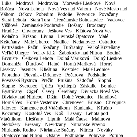
Lúka
Lúka
Modrová
Modrová
Modrovka
Modrovka
Moravské Lieskové
Moravské Lieskové
Nová
Nová
Bošáca
Bošáca
Nová Lehota
Nová Lehota
Nová Ves nad Váhom
Nová Ves nad Váhom
Nové Mesto nad
Nové Mesto nad
Dátum a čas do
Váhom
Váhom
Očkov
Očkov
Pobedim
Pobedim
Podolie
Podolie
Potvorice
Potvorice
Považany
Považany
Stará Lehota
Stará Lehota
Stará Turá
Stará Turá
Trenčianske Bohuslavice
Trenčianske Bohuslavice
Vaďovce
Vaďovce
Spôsob platby
Višňové
Višňové
Zemianske Podhradie
Zemianske Podhradie
Bošany
Bošany
Brodzany
Brodzany
Hradište
Hradište
Chynorany
Chynorany
Ješkova Ves
Ješkova Ves
Klátova Nová Ves
Klátova Nová Ves
Kolačno
Kolačno
Krásno
Krásno
Livina
Livina
Livinské Opatovce
Livinské Opatovce
Malé
Malé
Kršteňany
Kršteňany
Malé Uherce
Malé Uherce
Nadlice
Nadlice
Nedanovce
Nedanovce
Ostratice
Ostratice
Partizánske
Partizánske
Pažiť
Pažiť
Skačany
Skačany
Turčianky
Turčianky
Veľké Kršteňany
Veľké Kršteňany
Veľké Uherce
Veľké Uherce
Veľký Klíž
Veľký Klíž
Žabokreky nad Nitrou
Žabokreky nad Nitrou
Bodiná
Bodiná
Fakturačné údaje
Brvnište
Brvnište
Čelkova Lehota
Čelkova Lehota
Dolná Mariková
Dolná Mariková
Dolný Lieskov
Dolný Lieskov
Domaniža
Domaniža
Ďurďové
Ďurďové
Hatné
Hatné
Horná Mariková
Horná Mariková
Horný
Horný
Pristavenie a odstavenie vozidla v rámci
Lieskov
Lieskov
Jasenica
Jasenica
Klieština
Klieština
Kostolec
Kostolec
Malé Lednice
Malé Lednice
pobočky (mesta)
Zadarmo
Papradno
Papradno
Plevník - Drienové
Plevník - Drienové
Počarová
Počarová
Podskalie
Podskalie
Považská Bystrica
Považská Bystrica
Prečín
Prečín
Pružina
Pružina
Sádočné
Sádočné
Slopná
Slopná
Havaríjne a zákonné poistenie
Zadarmo
Stupné
Stupné
Sverepec
Sverepec
Udiča
Udiča
Vrchteplá
Vrchteplá
Záskalie
Záskalie
Bojnice
Bojnice
Asistenčné služby v rámci EÚ
Zadarmo
Bystričany
Bystričany
Cigeľ
Cigeľ
Čavoj
Čavoj
Čereňany
Čereňany
Diviacka Nová Ves
Diviacka Nová Ves
Nad 1 mesiac prenájmu čistenie vozidla
Diviaky nad Nitricou
Diviaky nad Nitricou
Dlžín
Dlžín
Dolné Vestenice
Dolné Vestenice
Handlová
Handlová
Horná Ves
Horná Ves
Horné Vestenice
Horné Vestenice
Chrenovec - Brusno
Chrenovec - Brusno
Chvojnica
Chvojnica
Zadarmo
Jalovec
Jalovec
Kamenec pod Vtáčnikom
Kamenec pod Vtáčnikom
Kanianka
Kanianka
Kľačno
Kľačno
Detská autosedačka
5€ / deň
Kocurany
Kocurany
Kostolná Ves
Kostolná Ves
Koš
Koš
Lazany
Lazany
Lehota pod
Lehota pod
Navigácia
3€ / deň
Vtáčnikom
Vtáčnikom
Liešťany
Liešťany
Lipník
Lipník
Malá Čausa
Malá Čausa
Malinová
Malinová
Nedožery - Brezany
Nedožery - Brezany
Nevidzany
Nevidzany
Nitrianske Pravno
Nitrianske Pravno
Detský podsedák
3€ / deň
Nitrianske Rudno
Nitrianske Rudno
Nitrianske Sučany
Nitrianske Sučany
Nitrica
Nitrica
Nováky
Nováky
Svadobné ŠPZ
3€ / deň
Opatovce nad Nitrou
Opatovce nad Nitrou
Oslany
Oslany
Podhradie
Podhradie
Poluvsie
Poluvsie
Poruba
Poruba