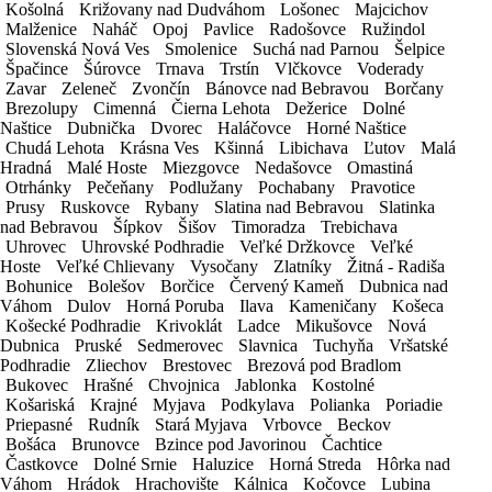
našími pracovníkmi.
Košolná
Košolná
Križovany nad Dudváhom
Križovany nad Dudváhom
Lošonec
Lošonec
Majcichov
Majcichov
Malženice
Malženice
Naháč
Naháč
Opoj
Opoj
Pavlice
Pavlice
Radošovce
Radošovce
Ružindol
Ružindol
Vozidlo
Slovenská Nová Ves
Slovenská Nová Ves
Smolenice
Smolenice
Suchá nad Parnou
Suchá nad Parnou
Šelpice
Šelpice
Špačince
Špačince
Šúrovce
Šúrovce
Trnava
Trnava
Trstín
Trstín
Vlčkovce
Vlčkovce
Voderady
Voderady
KONTAKTNÉ ÚDAJE
Zavar
Zavar
Zeleneč
Zeleneč
Zvončín
Zvončín
Bánovce nad Bebravou
Bánovce nad Bebravou
Borčany
Borčany
Brezolupy
Brezolupy
Cimenná
Cimenná
Čierna Lehota
Čierna Lehota
Dežerice
Dežerice
Dolné
Dolné
Kontaktná osoba
Naštice
Naštice
Dubnička
Dubnička
Dvorec
Dvorec
Haláčovce
Haláčovce
Horné Naštice
Horné Naštice
Chudá Lehota
Chudá Lehota
Krásna Ves
Krásna Ves
Kšinná
Kšinná
Libichava
Libichava
Ľutov
Ľutov
Malá
Malá
IČO
Hradná
Hradná
Malé Hoste
Malé Hoste
Miezgovce
Miezgovce
Nedašovce
Nedašovce
Omastiná
Omastiná
Otrhánky
Otrhánky
Pečeňany
Pečeňany
Podlužany
Podlužany
Pochabany
Pochabany
Pravotice
Pravotice
Trvalý pobyt / Sídlo spoločnosti
Prusy
Prusy
Ruskovce
Ruskovce
Rybany
Rybany
Slatina nad Bebravou
Slatina nad Bebravou
Slatinka
Slatinka
E-mail
nad Bebravou
nad Bebravou
Šípkov
Šípkov
Šišov
Šišov
Timoradza
Timoradza
Trebichava
Trebichava
Uhrovec
Uhrovec
Uhrovské Podhradie
Uhrovské Podhradie
Veľké Držkovce
Veľké Držkovce
Veľké
Veľké
Telefón
Hoste
Hoste
Veľké Chlievany
Veľké Chlievany
Vysočany
Vysočany
Zlatníky
Zlatníky
Žitná - Radiša
Žitná - Radiša
Bohunice
Bohunice
Bolešov
Bolešov
Borčice
Borčice
Červený Kameň
Červený Kameň
Dubnica nad
Dubnica nad
Vek vodiča
Váhom
Váhom
Dulov
Dulov
Horná Poruba
Horná Poruba
Ilava
Ilava
Kameničany
Kameničany
Košeca
Košeca
Košecké Podhradie
Košecké Podhradie
Krivoklát
Krivoklát
Ladce
Ladce
Mikušovce
Mikušovce
Nová
Nová
Národnosť
Dubnica
Dubnica
Pruské
Pruské
Sedmerovec
Sedmerovec
Slavnica
Slavnica
Tuchyňa
Tuchyňa
Vršatské
Vršatské
Podhradie
Podhradie
Zliechov
Zliechov
Brestovec
Brestovec
Brezová pod Bradlom
Brezová pod Bradlom
DETAIL PRENÁJMU
Bukovec
Bukovec
Hrašné
Hrašné
Chvojnica
Chvojnica
Jablonka
Jablonka
Kostolné
Kostolné
Košariská
Košariská
Krajné
Krajné
Myjava
Myjava
Podkylava
Podkylava
Polianka
Polianka
Poriadie
Poriadie
Miesto vyzdvihnutia vozidla
Priepasné
Priepasné
Rudník
Rudník
Stará Myjava
Stará Myjava
Vrbovce
Vrbovce
Beckov
Beckov
Miesto odovzdania vozidla
Bošáca
Bošáca
Brunovce
Brunovce
Bzince pod Javorinou
Bzince pod Javorinou
Čachtice
Čachtice
Častkovce
Častkovce
Dolné Srnie
Dolné Srnie
Haluzice
Haluzice
Horná Streda
Horná Streda
Hôrka nad
Hôrka nad
Váhom
Váhom
Hrádok
Hrádok
Hrachovište
Hrachovište
Kálnica
Kálnica
Kočovce
Kočovce
Lubina
Lubina
Dátum a čas od