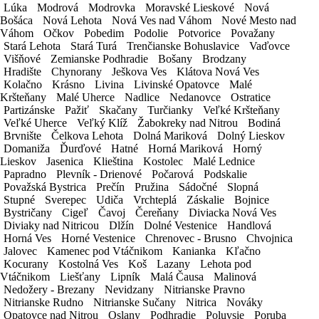
Lúka
Lúka
Modrová
Modrová
Modrovka
Modrovka
Moravské Lieskové
Moravské Lieskové
Nová
Nová
Bošáca
Bošáca
Nová Lehota
Nová Lehota
Nová Ves nad Váhom
Nová Ves nad Váhom
Nové Mesto nad
Nové Mesto nad
Váhom
Váhom
Očkov
Očkov
Pobedim
Pobedim
Podolie
Podolie
Potvorice
Potvorice
Považany
Považany
Dátum a čas do
Stará Lehota
Stará Lehota
Stará Turá
Stará Turá
Trenčianske Bohuslavice
Trenčianske Bohuslavice
Vaďovce
Vaďovce
Višňové
Višňové
Zemianske Podhradie
Zemianske Podhradie
Bošany
Bošany
Brodzany
Brodzany
Hradište
Hradište
Chynorany
Chynorany
Ješkova Ves
Ješkova Ves
Klátova Nová Ves
Klátova Nová Ves
Spôsob platby
Faktúra
Kolačno
Kolačno
Krásno
Krásno
Livina
Livina
Livinské Opatovce
Livinské Opatovce
Malé
Malé
Kršteňany
Kršteňany
Malé Uherce
Malé Uherce
Nadlice
Nadlice
Nedanovce
Nedanovce
Ostratice
Ostratice
Partizánske
Partizánske
Pažiť
Pažiť
Skačany
Skačany
Turčianky
Turčianky
Veľké Kršteňany
Veľké Kršteňany
Veľké Uherce
Veľké Uherce
Veľký Klíž
Veľký Klíž
Žabokreky nad Nitrou
Žabokreky nad Nitrou
Bodiná
Bodiná
Brvnište
Brvnište
Čelkova Lehota
Čelkova Lehota
Dolná Mariková
Dolná Mariková
Dolný Lieskov
Dolný Lieskov
Domaniža
Domaniža
Ďurďové
Ďurďové
Hatné
Hatné
Horná Mariková
Horná Mariková
Horný
Horný
Fakturačné údaje
Lieskov
Lieskov
Jasenica
Jasenica
Klieština
Klieština
Kostolec
Kostolec
Malé Lednice
Malé Lednice
Pristavenie a odstavenie vozidla v rámci
Papradno
Papradno
Plevník - Drienové
Plevník - Drienové
Počarová
Počarová
Podskalie
Podskalie
Považská Bystrica
Považská Bystrica
Prečín
Prečín
Pružina
Pružina
Sádočné
Sádočné
Slopná
Slopná
pobočky (mesta)
Zadarmo
Stupné
Stupné
Sverepec
Sverepec
Udiča
Udiča
Vrchteplá
Vrchteplá
Záskalie
Záskalie
Bojnice
Bojnice
Havaríjne a zákonné poistenie
Zadarmo
Bystričany
Bystričany
Cigeľ
Cigeľ
Čavoj
Čavoj
Čereňany
Čereňany
Diviacka Nová Ves
Diviacka Nová Ves
Asistenčné služby v rámci EÚ
Zadarmo
Diviaky nad Nitricou
Diviaky nad Nitricou
Dlžín
Dlžín
Dolné Vestenice
Dolné Vestenice
Handlová
Handlová
Horná Ves
Horná Ves
Horné Vestenice
Horné Vestenice
Chrenovec - Brusno
Chrenovec - Brusno
Chvojnica
Chvojnica
Nad 1 mesiac prenájmu čistenie vozidla
Jalovec
Jalovec
Kamenec pod Vtáčnikom
Kamenec pod Vtáčnikom
Kanianka
Kanianka
Kľačno
Kľačno
Zadarmo
Kocurany
Kocurany
Kostolná Ves
Kostolná Ves
Koš
Koš
Lazany
Lazany
Lehota pod
Lehota pod
Detská autosedačka
5€ / deň
Vtáčnikom
Vtáčnikom
Liešťany
Liešťany
Lipník
Lipník
Malá Čausa
Malá Čausa
Malinová
Malinová
Nedožery - Brezany
Nedožery - Brezany
Nevidzany
Nevidzany
Nitrianske Pravno
Nitrianske Pravno
Navigácia
3€ / deň
Nitrianske Rudno
Nitrianske Rudno
Nitrianske Sučany
Nitrianske Sučany
Nitrica
Nitrica
Nováky
Nováky
Detský podsedák
3€ / deň
Opatovce nad Nitrou
Opatovce nad Nitrou
Oslany
Oslany
Podhradie
Podhradie
Poluvsie
Poluvsie
Poruba
Poruba