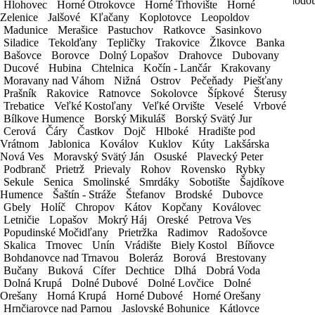
51,43€
44,88€
43,01€
36,47€
32,73€
30,86€
29,92€
28,05€
dohodo
Hlohovec
Hlohovec
Horné Otrokovce
Horné Otrokovce
Horné Trhovište
Horné Trhovište
Horné
Horné
Zelenice
Zelenice
Jalšové
Jalšové
Kľačany
Kľačany
Koplotovce
Koplotovce
Leopoldov
Leopoldov
*
cena za 1 deň prenájmu
Madunice
Madunice
Merašice
Merašice
Pastuchov
Pastuchov
Ratkovce
Ratkovce
Sasinkovo
Sasinkovo
*
vratná záloha 300€
Siladice
Siladice
Tekolďany
Tekolďany
Tepličky
Tepličky
Trakovice
Trakovice
Žlkovce
Žlkovce
Banka
Banka
*
cena je uvedená bez DPH
Bašovce
Bašovce
Borovce
Borovce
Dolný Lopašov
Dolný Lopašov
Drahovce
Drahovce
Dubovany
Dubovany
Ducové
Ducové
Hubina
Hubina
Chtelnica
Chtelnica
Kočín - Lančár
Kočín - Lančár
Krakovany
Krakovany
1 deň:
51,43€
Moravany nad Váhom
Moravany nad Váhom
Nižná
Nižná
Ostrov
Ostrov
Pečeňady
Pečeňady
Piešťany
Piešťany
Prašník
Prašník
Rakovice
Rakovice
Ratnovce
Ratnovce
Sokolovce
Sokolovce
Šípkové
Šípkové
Šterusy
Šterusy
2-3 dni:
44,88€
Trebatice
Trebatice
Veľké Kostoľany
Veľké Kostoľany
Veľké Orvište
Veľké Orvište
Veselé
Veselé
Vrbové
Vrbové
4-7 dní:
43,01€
Bílkove Humence
Bílkove Humence
Borský Mikuláš
Borský Mikuláš
Borský Svätý Jur
Borský Svätý Jur
8-11 dní:
36,47€
Cerová
Cerová
Čáry
Čáry
Častkov
Častkov
Dojč
Dojč
Hlboké
Hlboké
Hradište pod
Hradište pod
12-14 dní:
32,73€
Vrátnom
Vrátnom
Jablonica
Jablonica
Koválov
Koválov
Kuklov
Kuklov
Kúty
Kúty
Lakšárska
Lakšárska
15-20 dní:
30,86€
Nová Ves
Nová Ves
Moravský Svätý Ján
Moravský Svätý Ján
Osuské
Osuské
Plavecký Peter
Plavecký Peter
Podbranč
Podbranč
Prietrž
Prietrž
Prievaly
Prievaly
Rohov
Rohov
Rovensko
Rovensko
Rybky
Rybky
21-25 dní:
29,92€
Sekule
Sekule
Senica
Senica
Smolinské
Smolinské
Smrdáky
Smrdáky
Sobotište
Sobotište
Šajdíkove
Šajdíkove
26-30 dní:
28,05€
Humence
Humence
Šaštín - Stráže
Šaštín - Stráže
Štefanov
Štefanov
Brodské
Brodské
Dubovce
Dubovce
nad 31 dní:
dohodou
Gbely
Gbely
Holíč
Holíč
Chropov
Chropov
Kátov
Kátov
Kopčany
Kopčany
Koválovec
Koválovec
Letničie
Letničie
Lopašov
Lopašov
Mokrý Háj
Mokrý Háj
Oreské
Oreské
Petrova Ves
Petrova Ves
*
cena za 1 deň prenájmu
Popudinské Močidľany
Popudinské Močidľany
Prietržka
Prietržka
Radimov
Radimov
Radošovce
Radošovce
*
vratná záloha 300€
Skalica
Skalica
Trnovec
Trnovec
Unín
Unín
Vrádište
Vrádište
Biely Kostol
Biely Kostol
Bíňovce
Bíňovce
*
cena je uvedená bez DPH
Bohdanovce nad Trnavou
Bohdanovce nad Trnavou
Boleráz
Boleráz
Borová
Borová
Brestovany
Brestovany
Bučany
Bučany
Buková
Buková
Cífer
Cífer
Dechtice
Dechtice
Dlhá
Dlhá
Dobrá Voda
Dobrá Voda
OBJEDNÁVKOVÝ FORMULÁR
Dolná Krupá
Dolná Krupá
Dolné Dubové
Dolné Dubové
Dolné Lovčice
Dolné Lovčice
Dolné
Dolné
Orešany
Orešany
Horná Krupá
Horná Krupá
Horné Dubové
Horné Dubové
Horné Orešany
Horné Orešany
Táto objednávka je nezáväzná. Po jej odoslaní bude schválená
Hrnčiarovce nad Parnou
Hrnčiarovce nad Parnou
Jaslovské Bohunice
Jaslovské Bohunice
Kátlovce
Kátlovce