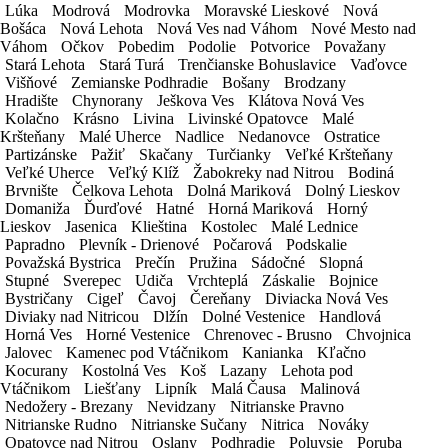
Dátum a čas do
Lúka
Lúka
Modrová
Modrová
Modrovka
Modrovka
Moravské Lieskové
Moravské Lieskové
Nová
Nová
Bošáca
Bošáca
Nová Lehota
Nová Lehota
Nová Ves nad Váhom
Nová Ves nad Váhom
Nové Mesto nad
Nové Mesto nad
Váhom
Váhom
Očkov
Očkov
Pobedim
Pobedim
Podolie
Podolie
Potvorice
Potvorice
Považany
Považany
Spôsob platby
Stará Lehota
Stará Lehota
Stará Turá
Stará Turá
Trenčianske Bohuslavice
Trenčianske Bohuslavice
Vaďovce
Vaďovce
Višňové
Višňové
Zemianske Podhradie
Zemianske Podhradie
Bošany
Bošany
Brodzany
Brodzany
Hradište
Hradište
Chynorany
Chynorany
Ješkova Ves
Ješkova Ves
Klátova Nová Ves
Klátova Nová Ves
Kolačno
Kolačno
Krásno
Krásno
Livina
Livina
Livinské Opatovce
Livinské Opatovce
Malé
Malé
Kršteňany
Kršteňany
Malé Uherce
Malé Uherce
Nadlice
Nadlice
Nedanovce
Nedanovce
Ostratice
Ostratice
Partizánske
Partizánske
Pažiť
Pažiť
Skačany
Skačany
Turčianky
Turčianky
Veľké Kršteňany
Veľké Kršteňany
Fakturačné údaje
Veľké Uherce
Veľké Uherce
Veľký Klíž
Veľký Klíž
Žabokreky nad Nitrou
Žabokreky nad Nitrou
Bodiná
Bodiná
Brvnište
Brvnište
Čelkova Lehota
Čelkova Lehota
Dolná Mariková
Dolná Mariková
Dolný Lieskov
Dolný Lieskov
Pristavenie a odstavenie vozidla v rámci
Domaniža
Domaniža
Ďurďové
Ďurďové
Hatné
Hatné
Horná Mariková
Horná Mariková
Horný
Horný
pobočky (mesta)
Zadarmo
Lieskov
Lieskov
Jasenica
Jasenica
Klieština
Klieština
Kostolec
Kostolec
Malé Lednice
Malé Lednice
Havaríjne a zákonné poistenie
Zadarmo
Papradno
Papradno
Plevník - Drienové
Plevník - Drienové
Počarová
Počarová
Podskalie
Podskalie
Považská Bystrica
Považská Bystrica
Prečín
Prečín
Pružina
Pružina
Sádočné
Sádočné
Slopná
Slopná
Asistenčné služby v rámci EÚ
Zadarmo
Stupné
Stupné
Sverepec
Sverepec
Udiča
Udiča
Vrchteplá
Vrchteplá
Záskalie
Záskalie
Bojnice
Bojnice
Nad 1 mesiac prenájmu čistenie vozidla
Bystričany
Bystričany
Cigeľ
Cigeľ
Čavoj
Čavoj
Čereňany
Čereňany
Diviacka Nová Ves
Diviacka Nová Ves
Zadarmo
Diviaky nad Nitricou
Diviaky nad Nitricou
Dlžín
Dlžín
Dolné Vestenice
Dolné Vestenice
Handlová
Handlová
Horná Ves
Horná Ves
Horné Vestenice
Horné Vestenice
Chrenovec - Brusno
Chrenovec - Brusno
Chvojnica
Chvojnica
Detská autosedačka
5€ / deň
Jalovec
Jalovec
Kamenec pod Vtáčnikom
Kamenec pod Vtáčnikom
Kanianka
Kanianka
Kľačno
Kľačno
Navigácia
3€ / deň
Kocurany
Kocurany
Kostolná Ves
Kostolná Ves
Koš
Koš
Lazany
Lazany
Lehota pod
Lehota pod
Detský podsedák
3€ / deň
Vtáčnikom
Vtáčnikom
Liešťany
Liešťany
Lipník
Lipník
Malá Čausa
Malá Čausa
Malinová
Malinová
Nedožery - Brezany
Nedožery - Brezany
Nevidzany
Nevidzany
Nitrianske Pravno
Nitrianske Pravno
Svadobné ŠPZ
3€ / deň
Nitrianske Rudno
Nitrianske Rudno
Nitrianske Sučany
Nitrianske Sučany
Nitrica
Nitrica
Nováky
Nováky
Opatovce nad Nitrou
Opatovce nad Nitrou
Oslany
Oslany
Podhradie
Podhradie
Poluvsie
Poluvsie
Poruba
Poruba
Cestujete do zahraničia?