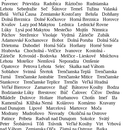
Pravenec
Pravenec
Prievidza
Prievidza
Radobica
Radobica
Ráztočno
Ráztočno
Rudnianska
Rudnianska
Áno
Lehota
Lehota
Sebedražie
Sebedražie
Seč
Seč
Šútovce
Šútovce
Temeš
Temeš
Tužina
Tužina
Valaská
Valaská
Nie
Belá
Belá
Veľká Čausa
Veľká Čausa
Zemianske Kostoľany
Zemianske Kostoľany
Beluša
Beluša
Dohňany
Dohňany
Všetky krajiny, ktoré sa chystáte navštíviť
Dolná Breznica
Dolná Breznica
Dolné Kočkovce
Dolné Kočkovce
Horná Breznica
Horná Breznica
Horovce
Horovce
Kvašov
Kvašov
Lazy pod Makytou
Lazy pod Makytou
Lednica
Lednica
Lednické Rovne
Lednické Rovne
Lúky
Lúky
Lysá pod Makytou
Lysá pod Makytou
Mestečko
Mestečko
Mojtín
Mojtín
Nimnica
Nimnica
Púchov
Púchov
Streženice
Streženice
Visolaje
Visolaje
Vydrná
Vydrná
Záriečie
Záriečie
Zubák
Zubák
Adamovské Kochanovce
Adamovské Kochanovce
Bobot
Bobot
Dolná Poruba
Dolná Poruba
Dolná Súča
Dolná Súča
NENAŠLI STE ODPOVEĎ NA SVOJU OTÁZKU?
Drietoma
Drietoma
Dubodiel
Dubodiel
Horná Súča
Horná Súča
Horňany
Horňany
Horné Srnie
Horné Srnie
Hrabovka
Hrabovka
Chocholná - Velčice
Chocholná - Velčice
Ivanovce
Ivanovce
Kostolná -
Kostolná -
Záriečie
Záriečie
Potom nás neváhajte kontaktovať telefonicky alebo e-mailom na
Krivosúd - Bodovka
Krivosúd - Bodovka
Melčice - Lieskové
Melčice - Lieskové
Mníchova
Mníchova
mkcar@mkcar.sk
.
Lehota
Lehota
Motešice
Motešice
Nemšová
Nemšová
Neporadza
Neporadza
Omšenie
Omšenie
Opatovce
Opatovce
Petrova Lehota
Petrova Lehota
Selec
Selec
Skalka nad Váhom
Skalka nad Váhom
Soblahov
Soblahov
Svinná
Svinná
Štvrtok
Štvrtok
Trenčianska Teplá
Trenčianska Teplá
Trenčianska
Trenčianska
NAŠE SOCIÁLNE SIETE
Turná
Turná
Trenčianske Jastrabie
Trenčianske Jastrabie
Trenčianske Mitice
Trenčianske Mitice
Trenčianske
Trenčianske
Stankovce
Stankovce
Trenčianske Teplice
Trenčianske Teplice
Trenčín
Trenčín
Veľká Hradná
Veľká Hradná
Veľké Bierovce
Veľké Bierovce
Zamarovce
Zamarovce
Bajč
Bajč
Bátorove Kosihy
Bátorove Kosihy
Bodza
Bodza
Bodzianske Lúky
Bodzianske Lúky
Brestovec
Brestovec
Búč
Búč
Čalovec
Čalovec
Číčov
Číčov
Dedina
Dedina
Mládeže
Mládeže
Dulovce
Dulovce
Holiare
Holiare
Hurbanovo
Hurbanovo
Chotín
Chotín
Imeľ
Imeľ
Iža
Iža
Kameničná
Kameničná
Klížska Nemá
Klížska Nemá
Kolárovo
Kolárovo
Komárno
Komárno
Kravany
Kravany
nad Dunajom
nad Dunajom
Lipové
Lipové
Marcelová
Marcelová
Martovce
Martovce
Moča
Moča
Modrany
Modrany
Mudroňovo
Mudroňovo
Nesvady
Nesvady
Okoličná na Ostrove
Okoličná na Ostrove
Patince
Patince
Pribeta
Pribeta
Radvaň nad Dunajom
Radvaň nad Dunajom
Sokolce
Sokolce
Svätý
Svätý
Peter
Peter
Šrobárová
Šrobárová
Tôň
Tôň
Trávnik
Trávnik
Veľké Kosihy
Veľké Kosihy
Virt
Virt
Vrbová
Vrbová
nad Váhom
nad Váhom
Zemianska Olča
Zemianska Olča
Zlatná na Ostrove
Zlatná na Ostrove
Bajka
Bajka