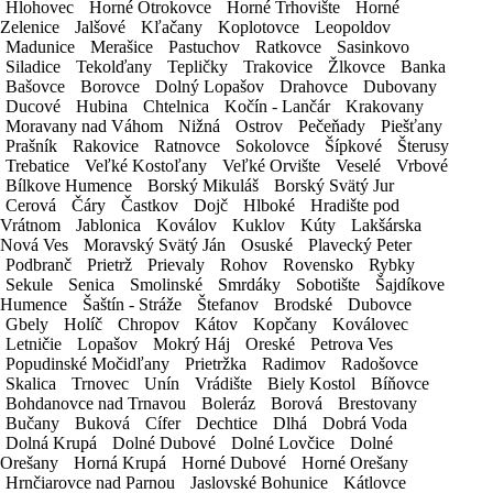
Hlohovec
Hlohovec
Horné Otrokovce
Horné Otrokovce
Horné Trhovište
Horné Trhovište
Horné
Horné
*
vratná záloha 170€
Zelenice
Zelenice
Jalšové
Jalšové
Kľačany
Kľačany
Koplotovce
Koplotovce
Leopoldov
Leopoldov
*
cena je uvedená bez DPH
Madunice
Madunice
Merašice
Merašice
Pastuchov
Pastuchov
Ratkovce
Ratkovce
Sasinkovo
Sasinkovo
Siladice
Siladice
Tekolďany
Tekolďany
Tepličky
Tepličky
Trakovice
Trakovice
Žlkovce
Žlkovce
Banka
Banka
1 deň:
24,96€
Bašovce
Bašovce
Borovce
Borovce
Dolný Lopašov
Dolný Lopašov
Drahovce
Drahovce
Dubovany
Dubovany
2-3 dni:
22,08€
Ducové
Ducové
Hubina
Hubina
Chtelnica
Chtelnica
Kočín - Lančár
Kočín - Lančár
Krakovany
Krakovany
4-7 dní:
20,16€
Moravany nad Váhom
Moravany nad Váhom
Nižná
Nižná
Ostrov
Ostrov
Pečeňady
Pečeňady
Piešťany
Piešťany
8-11 dní:
19,20€
Prašník
Prašník
Rakovice
Rakovice
Ratnovce
Ratnovce
Sokolovce
Sokolovce
Šípkové
Šípkové
Šterusy
Šterusy
Trebatice
Trebatice
Veľké Kostoľany
Veľké Kostoľany
Veľké Orvište
Veľké Orvište
Veselé
Veselé
Vrbové
Vrbové
12-14 dní:
18,24€
Bílkove Humence
Bílkove Humence
Borský Mikuláš
Borský Mikuláš
Borský Svätý Jur
Borský Svätý Jur
15-20 dní:
17,28€
Cerová
Cerová
Čáry
Čáry
Častkov
Častkov
Dojč
Dojč
Hlboké
Hlboké
Hradište pod
Hradište pod
21-25 dní:
15,36€
Vrátnom
Vrátnom
Jablonica
Jablonica
Koválov
Koválov
Kuklov
Kuklov
Kúty
Kúty
Lakšárska
Lakšárska
26-30 dní:
16,32€
Nová Ves
Nová Ves
Moravský Svätý Ján
Moravský Svätý Ján
Osuské
Osuské
Plavecký Peter
Plavecký Peter
nad 31 dní:
dohodou
Podbranč
Podbranč
Prietrž
Prietrž
Prievaly
Prievaly
Rohov
Rohov
Rovensko
Rovensko
Rybky
Rybky
Sekule
Sekule
Senica
Senica
Smolinské
Smolinské
Smrdáky
Smrdáky
Sobotište
Sobotište
Šajdíkove
Šajdíkove
*
cena za 1 deň prenájmu
Humence
Humence
Šaštín - Stráže
Šaštín - Stráže
Štefanov
Štefanov
Brodské
Brodské
Dubovce
Dubovce
*
vratná záloha 170€
Gbely
Gbely
Holíč
Holíč
Chropov
Chropov
Kátov
Kátov
Kopčany
Kopčany
Koválovec
Koválovec
*
cena je uvedená bez DPH
Letničie
Letničie
Lopašov
Lopašov
Mokrý Háj
Mokrý Háj
Oreské
Oreské
Petrova Ves
Petrova Ves
Popudinské Močidľany
Popudinské Močidľany
Prietržka
Prietržka
Radimov
Radimov
Radošovce
Radošovce
OBJEDNÁVKOVÝ FORMULÁR
Skalica
Skalica
Trnovec
Trnovec
Unín
Unín
Vrádište
Vrádište
Biely Kostol
Biely Kostol
Bíňovce
Bíňovce
Bohdanovce nad Trnavou
Bohdanovce nad Trnavou
Boleráz
Boleráz
Borová
Borová
Brestovany
Brestovany
Bučany
Bučany
Buková
Buková
Cífer
Cífer
Dechtice
Dechtice
Dlhá
Dlhá
Dobrá Voda
Dobrá Voda
Táto objednávka je nezáväzná. Po jej odoslaní bude schválená
Dolná Krupá
Dolná Krupá
Dolné Dubové
Dolné Dubové
Dolné Lovčice
Dolné Lovčice
Dolné
Dolné
našími pracovníkmi.
Orešany
Orešany
Horná Krupá
Horná Krupá
Horné Dubové
Horné Dubové
Horné Orešany
Horné Orešany
Hrnčiarovce nad Parnou
Hrnčiarovce nad Parnou
Jaslovské Bohunice
Jaslovské Bohunice
Kátlovce
Kátlovce
Vozidlo