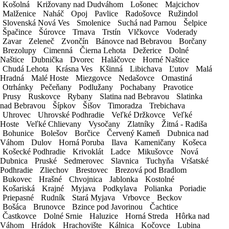
Košolná
Košolná
Križovany nad Dudváhom
Križovany nad Dudváhom
Lošonec
Lošonec
Majcichov
Majcichov
Malženice
Malženice
Naháč
Naháč
Opoj
Opoj
Pavlice
Pavlice
Radošovce
Radošovce
Ružindol
Ružindol
KONTAKTNÉ ÚDAJE
Slovenská Nová Ves
Slovenská Nová Ves
Smolenice
Smolenice
Suchá nad Parnou
Suchá nad Parnou
Šelpice
Šelpice
Špačince
Špačince
Šúrovce
Šúrovce
Trnava
Trnava
Trstín
Trstín
Vlčkovce
Vlčkovce
Voderady
Voderady
Kontaktná osoba
Zavar
Zavar
Zeleneč
Zeleneč
Zvončín
Zvončín
Bánovce nad Bebravou
Bánovce nad Bebravou
Borčany
Borčany
IČO
Brezolupy
Brezolupy
Cimenná
Cimenná
Čierna Lehota
Čierna Lehota
Dežerice
Dežerice
Dolné
Dolné
Naštice
Naštice
Dubnička
Dubnička
Dvorec
Dvorec
Haláčovce
Haláčovce
Horné Naštice
Horné Naštice
Trvalý pobyt / Sídlo spoločnosti
Chudá Lehota
Chudá Lehota
Krásna Ves
Krásna Ves
Kšinná
Kšinná
Libichava
Libichava
Ľutov
Ľutov
Malá
Malá
Hradná
Hradná
Malé Hoste
Malé Hoste
Miezgovce
Miezgovce
Nedašovce
Nedašovce
Omastiná
Omastiná
E-mail
Otrhánky
Otrhánky
Pečeňany
Pečeňany
Podlužany
Podlužany
Pochabany
Pochabany
Pravotice
Pravotice
Prusy
Prusy
Ruskovce
Ruskovce
Rybany
Rybany
Slatina nad Bebravou
Slatina nad Bebravou
Slatinka
Slatinka
Telefón
nad Bebravou
nad Bebravou
Šípkov
Šípkov
Šišov
Šišov
Timoradza
Timoradza
Trebichava
Trebichava
Vek vodiča
Uhrovec
Uhrovec
Uhrovské Podhradie
Uhrovské Podhradie
Veľké Držkovce
Veľké Držkovce
Veľké
Veľké
Hoste
Hoste
Veľké Chlievany
Veľké Chlievany
Vysočany
Vysočany
Zlatníky
Zlatníky
Žitná - Radiša
Žitná - Radiša
Národnosť
Bohunice
Bohunice
Bolešov
Bolešov
Borčice
Borčice
Červený Kameň
Červený Kameň
Dubnica nad
Dubnica nad
Váhom
Váhom
Dulov
Dulov
Horná Poruba
Horná Poruba
Ilava
Ilava
Kameničany
Kameničany
Košeca
Košeca
DETAIL PRENÁJMU
Košecké Podhradie
Košecké Podhradie
Krivoklát
Krivoklát
Ladce
Ladce
Mikušovce
Mikušovce
Nová
Nová
Dubnica
Dubnica
Pruské
Pruské
Sedmerovec
Sedmerovec
Slavnica
Slavnica
Tuchyňa
Tuchyňa
Vršatské
Vršatské
Miesto vyzdvihnutia vozidla
Podhradie
Podhradie
Zliechov
Zliechov
Brestovec
Brestovec
Brezová pod Bradlom
Brezová pod Bradlom
Bukovec
Bukovec
Hrašné
Hrašné
Chvojnica
Chvojnica
Jablonka
Jablonka
Kostolné
Kostolné
Miesto odovzdania vozidla
Košariská
Košariská
Krajné
Krajné
Myjava
Myjava
Podkylava
Podkylava
Polianka
Polianka
Poriadie
Poriadie
Priepasné
Priepasné
Rudník
Rudník
Stará Myjava
Stará Myjava
Vrbovce
Vrbovce
Beckov
Beckov
Dátum a čas od
Bošáca
Bošáca
Brunovce
Brunovce
Bzince pod Javorinou
Bzince pod Javorinou
Čachtice
Čachtice
Častkovce
Častkovce
Dolné Srnie
Dolné Srnie
Haluzice
Haluzice
Horná Streda
Horná Streda
Hôrka nad
Hôrka nad
Váhom
Váhom
Hrádok
Hrádok
Hrachovište
Hrachovište
Kálnica
Kálnica
Kočovce
Kočovce
Lubina
Lubina