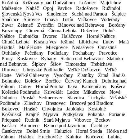
Vozidlo
Košolná
Košolná
Križovany nad Dudváhom
Križovany nad Dudváhom
Lošonec
Lošonec
Majcichov
Majcichov
Malženice
Malženice
Naháč
Naháč
Opoj
Opoj
Pavlice
Pavlice
Radošovce
Radošovce
Ružindol
Ružindol
KONTAKTNÉ ÚDAJE
Slovenská Nová Ves
Slovenská Nová Ves
Smolenice
Smolenice
Suchá nad Parnou
Suchá nad Parnou
Šelpice
Šelpice
Špačince
Špačince
Šúrovce
Šúrovce
Trnava
Trnava
Trstín
Trstín
Vlčkovce
Vlčkovce
Voderady
Voderady
Kontaktná osoba
Zavar
Zavar
Zeleneč
Zeleneč
Zvončín
Zvončín
Bánovce nad Bebravou
Bánovce nad Bebravou
Borčany
Borčany
Brezolupy
Brezolupy
Cimenná
Cimenná
Čierna Lehota
Čierna Lehota
Dežerice
Dežerice
Dolné
Dolné
IČO
Naštice
Naštice
Dubnička
Dubnička
Dvorec
Dvorec
Haláčovce
Haláčovce
Horné Naštice
Horné Naštice
Chudá Lehota
Chudá Lehota
Krásna Ves
Krásna Ves
Kšinná
Kšinná
Libichava
Libichava
Ľutov
Ľutov
Malá
Malá
Trvalý pobyt / Sídlo spoločnosti
Hradná
Hradná
Malé Hoste
Malé Hoste
Miezgovce
Miezgovce
Nedašovce
Nedašovce
Omastiná
Omastiná
E-mail
Otrhánky
Otrhánky
Pečeňany
Pečeňany
Podlužany
Podlužany
Pochabany
Pochabany
Pravotice
Pravotice
Prusy
Prusy
Ruskovce
Ruskovce
Rybany
Rybany
Slatina nad Bebravou
Slatina nad Bebravou
Slatinka
Slatinka
Telefón
nad Bebravou
nad Bebravou
Šípkov
Šípkov
Šišov
Šišov
Timoradza
Timoradza
Trebichava
Trebichava
Uhrovec
Uhrovec
Uhrovské Podhradie
Uhrovské Podhradie
Veľké Držkovce
Veľké Držkovce
Veľké
Veľké
Vek vodiča
Hoste
Hoste
Veľké Chlievany
Veľké Chlievany
Vysočany
Vysočany
Zlatníky
Zlatníky
Žitná - Radiša
Žitná - Radiša
Bohunice
Bohunice
Bolešov
Bolešov
Borčice
Borčice
Červený Kameň
Červený Kameň
Dubnica nad
Dubnica nad
Národnosť
Váhom
Váhom
Dulov
Dulov
Horná Poruba
Horná Poruba
Ilava
Ilava
Kameničany
Kameničany
Košeca
Košeca
Košecké Podhradie
Košecké Podhradie
Krivoklát
Krivoklát
Ladce
Ladce
Mikušovce
Mikušovce
Nová
Nová
DETAIL PRENÁJMU
Dubnica
Dubnica
Pruské
Pruské
Sedmerovec
Sedmerovec
Slavnica
Slavnica
Tuchyňa
Tuchyňa
Vršatské
Vršatské
Podhradie
Podhradie
Zliechov
Zliechov
Brestovec
Brestovec
Brezová pod Bradlom
Brezová pod Bradlom
Miesto vyzdvihnutia vozidla
Bukovec
Bukovec
Hrašné
Hrašné
Chvojnica
Chvojnica
Jablonka
Jablonka
Kostolné
Kostolné
Miesto odovzdania vozidla
Košariská
Košariská
Krajné
Krajné
Myjava
Myjava
Podkylava
Podkylava
Polianka
Polianka
Poriadie
Poriadie
Priepasné
Priepasné
Rudník
Rudník
Stará Myjava
Stará Myjava
Vrbovce
Vrbovce
Beckov
Beckov
Bošáca
Bošáca
Brunovce
Brunovce
Bzince pod Javorinou
Bzince pod Javorinou
Čachtice
Čachtice
Dátum a čas od
Častkovce
Častkovce
Dolné Srnie
Dolné Srnie
Haluzice
Haluzice
Horná Streda
Horná Streda
Hôrka nad
Hôrka nad
Váhom
Váhom
Hrádok
Hrádok
Hrachovište
Hrachovište
Kálnica
Kálnica
Kočovce
Kočovce
Lubina
Lubina