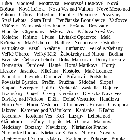
Lúka
Lúka
Modrová
Modrová
Modrovka
Modrovka
Moravské Lieskové
Moravské Lieskové
Nová
Nová
Dátum a čas do
Bošáca
Bošáca
Nová Lehota
Nová Lehota
Nová Ves nad Váhom
Nová Ves nad Váhom
Nové Mesto nad
Nové Mesto nad
Váhom
Váhom
Očkov
Očkov
Pobedim
Pobedim
Podolie
Podolie
Potvorice
Potvorice
Považany
Považany
Stará Lehota
Stará Lehota
Stará Turá
Stará Turá
Trenčianske Bohuslavice
Trenčianske Bohuslavice
Vaďovce
Vaďovce
Spôsob platby
Višňové
Višňové
Zemianske Podhradie
Zemianske Podhradie
Bošany
Bošany
Brodzany
Brodzany
Hradište
Hradište
Chynorany
Chynorany
Ješkova Ves
Ješkova Ves
Klátova Nová Ves
Klátova Nová Ves
Kolačno
Kolačno
Krásno
Krásno
Livina
Livina
Livinské Opatovce
Livinské Opatovce
Malé
Malé
Kršteňany
Kršteňany
Malé Uherce
Malé Uherce
Nadlice
Nadlice
Nedanovce
Nedanovce
Ostratice
Ostratice
Partizánske
Partizánske
Pažiť
Pažiť
Skačany
Skačany
Turčianky
Turčianky
Veľké Kršteňany
Veľké Kršteňany
Veľké Uherce
Veľké Uherce
Veľký Klíž
Veľký Klíž
Žabokreky nad Nitrou
Žabokreky nad Nitrou
Bodiná
Bodiná
Fakturačné údaje
Brvnište
Brvnište
Čelkova Lehota
Čelkova Lehota
Dolná Mariková
Dolná Mariková
Dolný Lieskov
Dolný Lieskov
Pristavenie a odstavenie vozidla v rámci
Domaniža
Domaniža
Ďurďové
Ďurďové
Hatné
Hatné
Horná Mariková
Horná Mariková
Horný
Horný
Lieskov
Lieskov
Jasenica
Jasenica
Klieština
Klieština
Kostolec
Kostolec
Malé Lednice
Malé Lednice
pobočky (mesta)
Zadarmo
Papradno
Papradno
Plevník - Drienové
Plevník - Drienové
Počarová
Počarová
Podskalie
Podskalie
Havaríjne a zákonné poistenie
Zadarmo
Považská Bystrica
Považská Bystrica
Prečín
Prečín
Pružina
Pružina
Sádočné
Sádočné
Slopná
Slopná
Asistenčné služby v rámci EÚ
Zadarmo
Stupné
Stupné
Sverepec
Sverepec
Udiča
Udiča
Vrchteplá
Vrchteplá
Záskalie
Záskalie
Bojnice
Bojnice
Bystričany
Bystričany
Cigeľ
Cigeľ
Čavoj
Čavoj
Čereňany
Čereňany
Diviacka Nová Ves
Diviacka Nová Ves
Nad 1 mesiac prenájmu čistenie vozidla
Diviaky nad Nitricou
Diviaky nad Nitricou
Dlžín
Dlžín
Dolné Vestenice
Dolné Vestenice
Handlová
Handlová
Zadarmo
Horná Ves
Horná Ves
Horné Vestenice
Horné Vestenice
Chrenovec - Brusno
Chrenovec - Brusno
Chvojnica
Chvojnica
Detská autosedačka
5€ / deň
Jalovec
Jalovec
Kamenec pod Vtáčnikom
Kamenec pod Vtáčnikom
Kanianka
Kanianka
Kľačno
Kľačno
Kocurany
Kocurany
Kostolná Ves
Kostolná Ves
Koš
Koš
Lazany
Lazany
Lehota pod
Lehota pod
Navigácia
3€ / deň
Vtáčnikom
Vtáčnikom
Liešťany
Liešťany
Lipník
Lipník
Malá Čausa
Malá Čausa
Malinová
Malinová
Detský podsedák
3€ / deň
Nedožery - Brezany
Nedožery - Brezany
Nevidzany
Nevidzany
Nitrianske Pravno
Nitrianske Pravno
Svadobné ŠPZ
3€ / deň
Nitrianske Rudno
Nitrianske Rudno
Nitrianske Sučany
Nitrianske Sučany
Nitrica
Nitrica
Nováky
Nováky
Opatovce nad Nitrou
Opatovce nad Nitrou
Oslany
Oslany
Podhradie
Podhradie
Poluvsie
Poluvsie
Poruba
Poruba