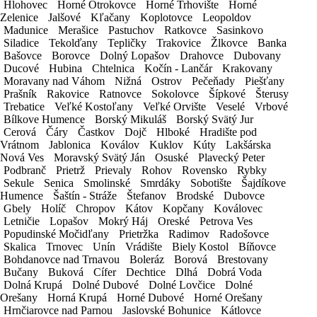
*
cena za 1 deň prenájmu
Hlohovec
Hlohovec
Horné Otrokovce
Horné Otrokovce
Horné Trhovište
Horné Trhovište
Horné
Horné
*
vratná záloha 330€
Zelenice
Zelenice
Jalšové
Jalšové
Kľačany
Kľačany
Koplotovce
Koplotovce
Leopoldov
Leopoldov
*
cena je uvedená bez DPH
Madunice
Madunice
Merašice
Merašice
Pastuchov
Pastuchov
Ratkovce
Ratkovce
Sasinkovo
Sasinkovo
Siladice
Siladice
Tekolďany
Tekolďany
Tepličky
Tepličky
Trakovice
Trakovice
Žlkovce
Žlkovce
Banka
Banka
1 deň:
34,56€
Bašovce
Bašovce
Borovce
Borovce
Dolný Lopašov
Dolný Lopašov
Drahovce
Drahovce
Dubovany
Dubovany
Ducové
Ducové
Hubina
Hubina
Chtelnica
Chtelnica
Kočín - Lančár
Kočín - Lančár
Krakovany
Krakovany
2-3 dni:
31,10€
Moravany nad Váhom
Moravany nad Váhom
Nižná
Nižná
Ostrov
Ostrov
Pečeňady
Pečeňady
Piešťany
Piešťany
4-7 dní:
29,95€
Prašník
Prašník
Rakovice
Rakovice
Ratnovce
Ratnovce
Sokolovce
Sokolovce
Šípkové
Šípkové
Šterusy
Šterusy
8-11 dní:
26,50€
Trebatice
Trebatice
Veľké Kostoľany
Veľké Kostoľany
Veľké Orvište
Veľké Orvište
Veselé
Veselé
Vrbové
Vrbové
12-14 dní:
25,34€
Bílkove Humence
Bílkove Humence
Borský Mikuláš
Borský Mikuláš
Borský Svätý Jur
Borský Svätý Jur
15-20 dní:
25,34€
Cerová
Cerová
Čáry
Čáry
Častkov
Častkov
Dojč
Dojč
Hlboké
Hlboké
Hradište pod
Hradište pod
Vrátnom
Vrátnom
Jablonica
Jablonica
Koválov
Koválov
Kuklov
Kuklov
Kúty
Kúty
Lakšárska
Lakšárska
21-25 dní:
24,19€
Nová Ves
Nová Ves
Moravský Svätý Ján
Moravský Svätý Ján
Osuské
Osuské
Plavecký Peter
Plavecký Peter
26-30 dní:
23,04€
Podbranč
Podbranč
Prietrž
Prietrž
Prievaly
Prievaly
Rohov
Rohov
Rovensko
Rovensko
Rybky
Rybky
nad 31 dní:
dohodou
Sekule
Sekule
Senica
Senica
Smolinské
Smolinské
Smrdáky
Smrdáky
Sobotište
Sobotište
Šajdíkove
Šajdíkove
Humence
Humence
Šaštín - Stráže
Šaštín - Stráže
Štefanov
Štefanov
Brodské
Brodské
Dubovce
Dubovce
*
cena za 1 deň prenájmu
Gbely
Gbely
Holíč
Holíč
Chropov
Chropov
Kátov
Kátov
Kopčany
Kopčany
Koválovec
Koválovec
*
vratná záloha 330€
Letničie
Letničie
Lopašov
Lopašov
Mokrý Háj
Mokrý Háj
Oreské
Oreské
Petrova Ves
Petrova Ves
*
cena je uvedená bez DPH
Popudinské Močidľany
Popudinské Močidľany
Prietržka
Prietržka
Radimov
Radimov
Radošovce
Radošovce
Skalica
Skalica
Trnovec
Trnovec
Unín
Unín
Vrádište
Vrádište
Biely Kostol
Biely Kostol
Bíňovce
Bíňovce
OBJEDNÁVKOVÝ FORMULÁR
Bohdanovce nad Trnavou
Bohdanovce nad Trnavou
Boleráz
Boleráz
Borová
Borová
Brestovany
Brestovany
Bučany
Bučany
Buková
Buková
Cífer
Cífer
Dechtice
Dechtice
Dlhá
Dlhá
Dobrá Voda
Dobrá Voda
Táto objednávka je nezáväzná. Po jej odoslaní bude schválená
Dolná Krupá
Dolná Krupá
Dolné Dubové
Dolné Dubové
Dolné Lovčice
Dolné Lovčice
Dolné
Dolné
našími pracovníkmi.
Orešany
Orešany
Horná Krupá
Horná Krupá
Horné Dubové
Horné Dubové
Horné Orešany
Horné Orešany
Hrnčiarovce nad Parnou
Hrnčiarovce nad Parnou
Jaslovské Bohunice
Jaslovské Bohunice
Kátlovce
Kátlovce